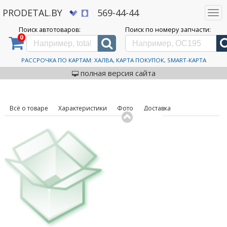
PRODETAL.BY
569-44-44
Togg
navi
Поиск автотоваров:
Поиск по номеру запчасти:
0
Дискаунтер автозапчастей PRODETAL.BY
>
Каталог автотоваров
>
Шины
>
KAMA
>
ALGA
(HK-531) 175/70R13 82T (шипы)
Автошины KAMA ALGA (HK-
РАССРОЧКА ПО КАРТАМ: ХАЛВА, КАРТА ПОКУПОК, SMART-КАРТА
код товара: 631672
531) 175/70R13 82T (шипы)
полная версия сайта
Всё о товаре
Характеристики
Фото
Доставка