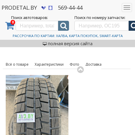
PRODETAL.BY
569-44-44
Togg
navi
Поиск автотоваров:
Поиск по номеру запчасти:
0
Дискаунтер автозапчастей PRODETAL.BY
>
Каталог автотоваров
>
Шины
>
Wanli
>
SW312
205/55R16 91T
Автошины Wanli SW312
РАССРОЧКА ПО КАРТАМ: ХАЛВА, КАРТА ПОКУПОК, SMART-КАРТА
код товара: 631311
205/55R16 91T
полная версия сайта
Всё о товаре
Характеристики
Фото
Доставка