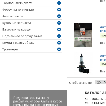
Все
Тормозная жидкость
Форсунки топливные
Автозапчасти
Кузовные запчасти
Авт
Багажник на крышу
H10
ко
Подъемное оборудование
Кемпинговая мебель
Все
Триммеры
Авт
H10
ко
Все
Отображать по:
КАТАЛОГ А
Подпишитесь на нашу
АВТОМОБИЛЬН
рассылку, чтобы быть в курсе
МОТОРНЫЕ МАС
самых выгодных акционных