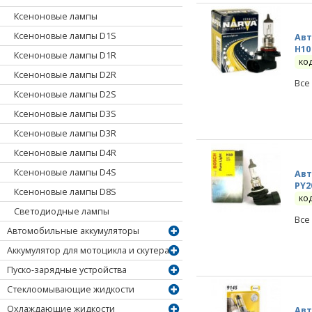
Ксеноновые лампы
Ксеноновые лампы D1S
Авт
H10
Ксеноновые лампы D1R
ко
Ксеноновые лампы D2R
Все
Ксеноновые лампы D2S
Ксеноновые лампы D3S
Ксеноновые лампы D3R
Ксеноновые лампы D4R
Ксеноновые лампы D4S
Авт
PY2
Ксеноновые лампы D8S
ко
Светодиодные лампы
Все
Автомобильные аккумуляторы
Аккумулятор для мотоцикла и скутера
Пуско-зарядные устройства
Стеклоомывающие жидкости
Охлаждающие жидкости
Авт