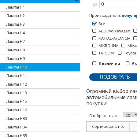
ОТ
Лампы H1
Производители
:
популя
Лампы H2
Все
Лампы H3
AUDI/Volkswagen
Лампы H4
FIAT/ALFA/LANCIA
Лампы H7
MIKROUNA
Mitsu
Лампы H8
TATSUMI
Toyota
Лампы H9
В наличии
А
Лампы H10
Лампы H11
Лампы H12
Огромный выбор лам
Лампы H13
автомобильные ламп
Лампы H15
покупки!
Лампы H16
Отображать по:
Лампы HB3
Сортировать по:
Лампы HB4
Лампы HB5