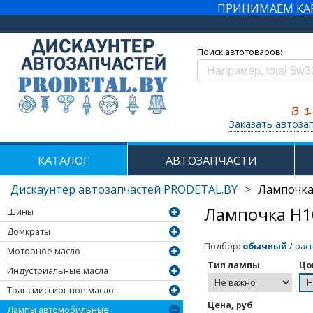
ПРИНИМАЕМ КАРТ
Поиск автотоваров:
Заказать автоза
КАТАЛОГ
АВТОЗАПЧАСТИ
Дискаунтер автозапчастей PRODETAL.BY
>
Лампочка
Лампочка H1
Шины
Домкраты
Подбор
:
обычный
/
рас
Моторное масло
Тип лампы
Цо
Индустриальные масла
Трансмиссионное масло
Цена, руб
Лампы автомобильные