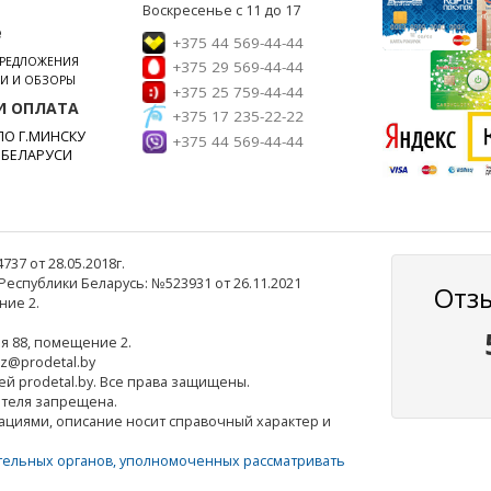
Воскресенье с 11 до 17
е
+375 44 569-44-44
ПРЕДЛОЖЕНИЯ
+375 29 569-44-44
ЬИ И ОБЗОРЫ
+375 25 759-44-44
И ОПЛАТА
+375 17 235-22-22
О Г.МИНСКУ
+375 44 569-44-44
 БЕЛАРУСИ
7 от 28.05.2018г.
еспублики Беларусь: №523931 от 26.11.2021
Отз
ние 2.
ля 88, помещение 2.
az@prodetal.by
ей prodetal.by. Все права защищены.
ателя запрещена.
ациями, описание носит справочный характер и
тельных органов, уполномоченных рассматривать