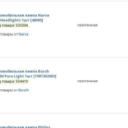
омобильная лампа Narva
 Headlights 1шт [48095]
галогенная
д товара: 533304
 товары от
Narva
омобильная лампа Bosch
0d Pure Light 1шт [1987302083]
галогенная
д товара: 534410
 товары от
Bosch
омобильная лампа Philips