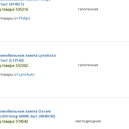
 1шт (9145C1)
галогенная
д товара: 535316
 товары от
Philips
омобильная лампа LynxAuto
 1шт (L12142)
галогенная
д товара: 532362
 товары от
LynxAuto
омобильная лампа Osram
 LEDriving 6000К 2шт (9645CW)
светодиодная
д товара: 574542