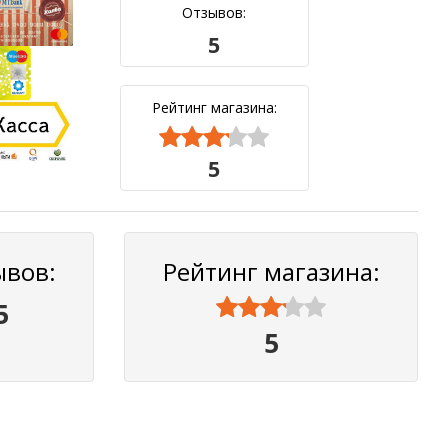
Отзывов:
5
Рейтинг магазина:



5
ывов:
Рейтинг магазина:



5
5