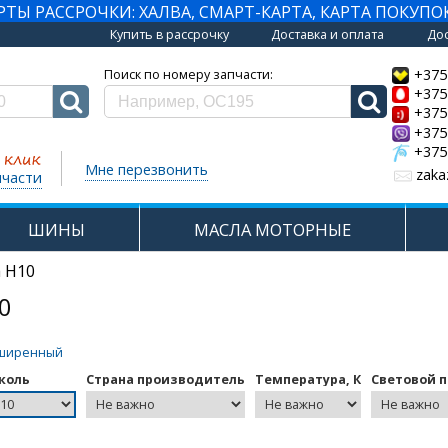
Ы РАССРОЧКИ: ХАЛВА, СМАРТ-КАРТА, КАРТА ПОКУПО
Купить в рассрочку
Доставка и оплата
Дос
+375
Поиск по номеру запчасти:
+375
+375
+375
+375
Мне перезвонить
zaka
пчасти
ШИНЫ
МАСЛА МОТОРНЫЕ
 H10
0
ширенный
коль
Страна производитель
Температура, К
Световой п