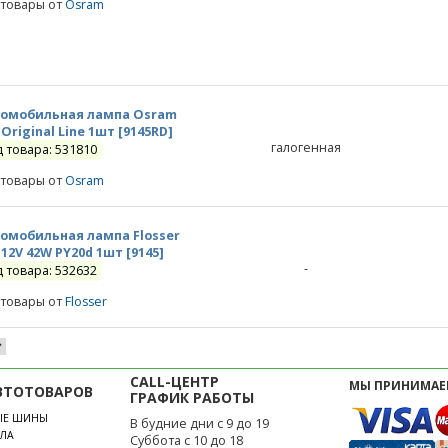
 товары от
Osram
омобильная лампа Osram
 Original Line 1шт [9145RD]
галогенная
д товара: 531810
 товары от
Osram
омобильная лампа Flosser
 12V 42W PY20d 1шт [9145]
-
д товара: 532632
 товары от
Flosser
CALL-ЦЕНТР
МЫ ПРИНИМАЕ
ВТОТОВАРОВ
ГРАФИК РАБОТЫ
ЫЕ ШИНЫ
В будние дни с 9 до 19
ЛА
Суббота с 10 до 18