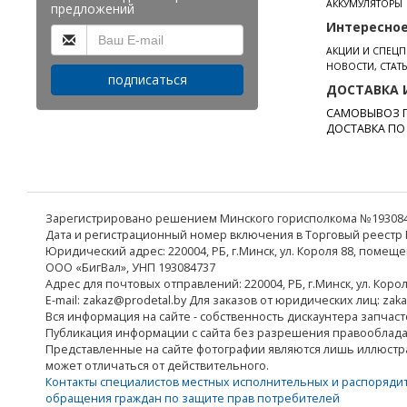
АККУМУЛЯТОРЫ
предложений
Интересно
АКЦИИ И СПЕЦ
НОВОСТИ, СТАТ
подписаться
ДОСТАВКА 
САМОВЫВОЗ П
ДОСТАВКА ПО
Зарегистрировано решением Минского горисполкома №19308473
Дата и регистрационный номер включения в Торговый реестр Р
Юридический адрес: 220004, РБ, г.Минск, ул. Короля 88, помеще
ООО «БигВал», УНП 193084737
Адрес для почтовых отправлений: 220004, РБ, г.Минск, ул. Коро
E-mail: zakaz@prodetal.by Для заказов от юридических лиц: zak
Вся информация на сайте - собственность дискаунтера запчаст
Публикация информации с сайта без разрешения правооблад
Представленные на сайте фотографии являются лишь иллюстр
может отличаться от действительного.
Контакты специалистов местных исполнительных и распоряди
обращения граждан по защите прав потребителей