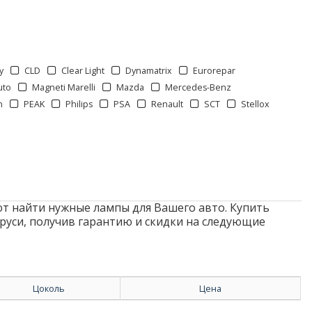
y
CLD
Clear Light
Dynamatrix
Eurorepar
uto
Magneti Marelli
Mazda
Mercedes-Benz
n
PEAK
Philips
PSA
Renault
SCT
Stellox
т найти нужные лампы для Вашего авто. Купить
руси, получив гарантию и скидки на следующие
Цоколь
Цена