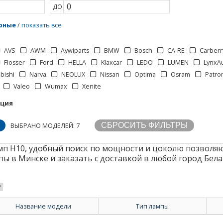
ДО
рные
/
показать все
AVS
AWM
Aywiparts
BMW
Bosch
CA-RE
Carberr
Flosser
Ford
HELLA
Klaxcar
LEDO
LUMEN
LynxA
bishi
Narva
NEOLUX
Nissan
Optima
Osram
Patro
Valeo
Wumax
Xenite
кция
ВЫБРАНО МОДЕЛЕЙ: 7
п H10, удобный поиск по мощности и цоколю позволяю
ы в Минске и заказать с доставкой в любой город Бела
Название модели
Тип лампы