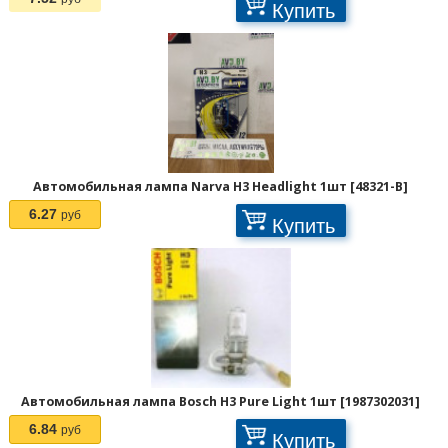
Купить
Автомобильная лампа Narva H3 Headlight 1шт [48321-B]
6.27
руб
Купить
Автомобильная лампа Bosch H3 Pure Light 1шт [1987302031]
6.84
руб
Купить
1
2
3
>
>>