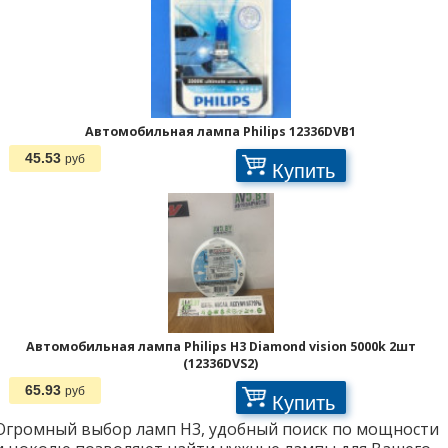
Страницы:
Автомобильная лампа Philips 12336DVB1
45.53
руб
Купить
Автомобильная лампа Philips H3 Diamond vision 5000k 2шт
(12336DVS2)
65.93
руб
Купить
Огромный выбор ламп H3, удобный поиск по мощности