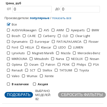
Цена, руб
ОТ
ДО
Производители
:
популярные
/
показать все
Все
AUDI/Volkswagen
AVS
AWM
Aywiparts
BMW
Bosch
CA-RE
Carberry
CLD
Clear Light
1
2
3
>
>>
Dynamatrix
Eurorepar
FIAT/ALFA/LANCIA
Flosser
Ford
HELLA
Klaxcar
LEDO
LUMEN
LynxAuto
Magneti Marelli
Mazda
Mercedes-Benz
MIKROUNA
Mitsubishi
Narva
NEOLUX
Nissan
Optima
Osram
Patron
PEAK
Philips
PSA
Renault
SCT
Stellox
TATSUMI
Toyota
Отображать по:
Valeo
Wumax
Xenite
В наличии
Акция
Страницы:
ВЫБРАНО
МОДЕЛЕЙ:
82