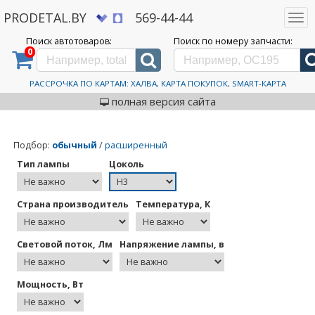
PRODETAL.BY
569-44-44
Togg
navi
Поиск автотоваров:
Поиск по номеру запчасти:
0
Дискаунтер автозапчастей PRODETAL.BY
>
Лампочка H3
Лампочка H3
РАССРОЧКА ПО КАРТАМ: ХАЛВА, КАРТА ПОКУПОК, SMART-КАРТА
полная версия сайта
Подбор
:
обычный
/
расширенный
Тип лампы
Цоколь
Страна производитель
Температура, К
Световой поток, Лм
Напряжение лампы, в
Мощность, Вт