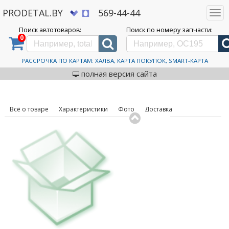
PRODETAL.BY
569-44-44
Togg
navi
Поиск автотоваров:
Поиск по номеру запчасти:
0
Дискаунтер автозапчастей PRODETAL.BY
>
Каталог автотоваров
>
Щетки
стеклоочистителей
>
Patron
>
PWB650-HS
Щетки стеклоочистителя
РАССРОЧКА ПО КАРТАМ: ХАЛВА, КАРТА ПОКУПОК, SMART-КАРТА
код товара: 584859
Patron PWB650-HS
полная версия сайта
Всё о товаре
Характеристики
Фото
Доставка