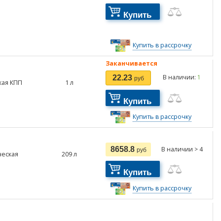
Купить
Купить в рассрочку
Заканчивается
В наличии:
1
22.23
руб
кая КПП
1
л
Купить
Купить в рассрочку
8658.8
В наличии > 4
руб
ческая
209
л
Купить
Купить в рассрочку