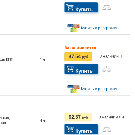
Купить
Купить в рассрочку
Заканчивается
В наличии:
1
47.54
руб
кая КПП
1
л
Купить
Купить в рассрочку
92.57
В наличии > 4
ская,
руб
4
л
ная
Купить