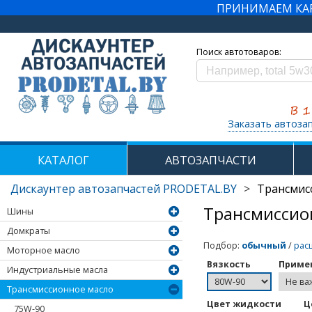
ПРИНИМАЕМ КАРТ
Поиск автотоваров:
Заказать автоза
КАТАЛОГ
АВТОЗАПЧАСТИ
Дискаунтер автозапчастей PRODETAL.BY
>
Трансмис
Трансмиссио
Шины
Домкраты
Подбор
:
обычный
/
рас
Моторное масло
Вязкость
Примен
Индустриальные масла
Трансмиссионное масло
Цвет жидкости
Ц
75W-90