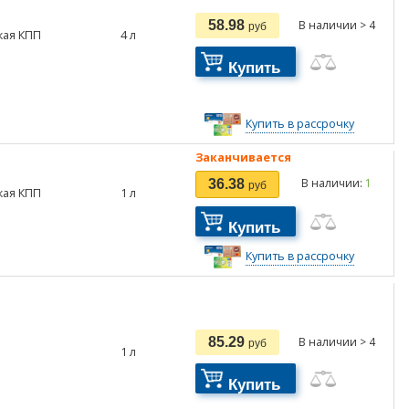
58.98
В наличии > 4
руб
кая КПП
4
л
Купить
Купить в рассрочку
Заканчивается
В наличии:
1
36.38
руб
кая КПП
1
л
Купить
Купить в рассрочку
85.29
В наличии > 4
руб
1
л
Купить