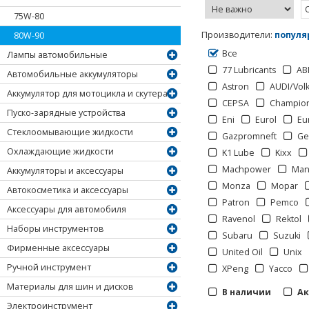
75W-80
Производители
:
популя
80W-90
Все
Лампы автомобильные
77 Lubricants
AB
Автомобильные аккумуляторы
Astron
AUDI/Vol
Аккумулятор для мотоцикла и скутера
CEPSA
Champio
Пуско-зарядные устройства
Eni
Eurol
Eu
Стеклоомывающие жидкости
Gazpromneft
Ge
Охлаждающие жидкости
K1 Lube
Kixx
Machpower
Man
Аккумуляторы и аксессуары
Monza
Mopar
Автокосметика и аксессуары
Patron
Pemco
Аксессуары для автомобиля
Ravenol
Rektol
Наборы инструментов
Subaru
Suzuki
Фирменные аксессуары
United Oil
Unix
Ручной инструмент
XPeng
Yacco
Материалы для шин и дисков
В наличии
А
Электроинструмент