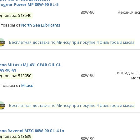
ogear Power MP 80W-90 GL-5
л
80W-90
механичес
д товара: 513540
 товары от
North Sea Lubricants
Бесплатная доставка по Минску при покупке 4 фильтров и масла
ло Mitasu MJ-431 GEAR OIL GL-
0W-90 4л
гипоидная,
80W-90
д товара: 513050
мос
 товары от
Mitasu
Бесплатная доставка по Минску при покупке 4 фильтров и масла
ло Ravenol MZG 80W-90 GL-4 1л
д товара: 513639
80W-90
-