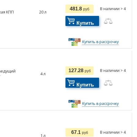
481.8
В наличии > 4
руб
кая КПП
20
л
Купить
Купить в рассрочку
127.28
В наличии > 4
 ведущий
руб
4
л
т
Купить
Купить в рассрочку
67.1
В наличии > 4
руб
1
л