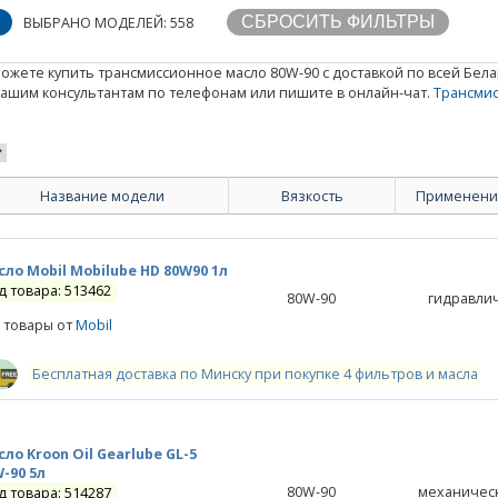
ВЫБРАНО МОДЕЛЕЙ: 558
ожете купить трансмиссионное масло 80W-90 с доставкой по всей Белар
нашим консультантам по телефонам или пишите в онлайн-чат.
Трансми
Название модели
Вязкость
Применение
ло Mobil Mobilube HD 80W90 1л
д товара: 513462
80W-90
гидравли
 товары от
Mobil
Бесплатная доставка по Минску при покупке 4 фильтров и масла
ло Kroon Oil Gearlube GL-5
-90 5л
80W-90
механичес
д товара: 514287