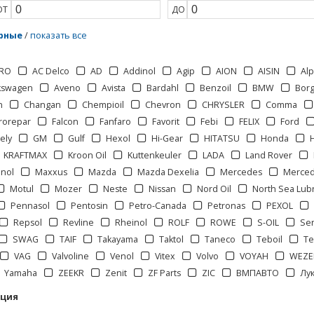
ОТ
ДО
рные
/
показать все
RO
AC Delco
AD
Addinol
Agip
AION
AISIN
Al
kswagen
Aveno
Avista
Bardahl
Benzoil
BMW
Bor
n
Changan
Chempioil
Chevron
CHRYSLER
Comma
rorepar
Falcon
Fanfaro
Favorit
Febi
FELIX
Ford
ely
GM
Gulf
Hexol
Hi-Gear
HITATSU
Honda
KRAFTMAX
Kroon Oil
Kuttenkeuler
LADA
Land Rover
nol
Maxxus
Mazda
Mazda Dexelia
Mercedes
Merce
Motul
Mozer
Neste
Nissan
Nord Oil
North Sea Lubr
Pennasol
Pentosin
Petro-Canada
Petronas
PEXOL
Repsol
Revline
Rheinol
ROLF
ROWE
S-OIL
Se
SWAG
TAIF
Takayama
Taktol
Taneco
Teboil
Te
VAG
Valvoline
Venol
Vitex
Volvo
VOYAH
WEZE
Yamaha
ZEEKR
Zenit
ZF Parts
ZIC
ВМПАВТО
Лу
кция