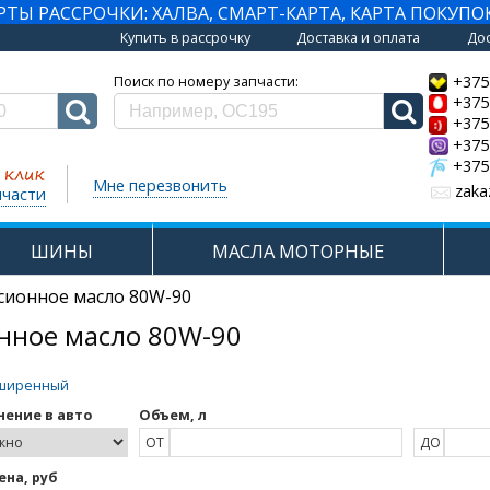
Ы РАССРОЧКИ: ХАЛВА, СМАРТ-КАРТА, КАРТА ПОКУПО
Купить в рассрочку
Доставка и оплата
Дос
+375
Поиск по номеру запчасти:
+375
+375
+375
+375
Мне перезвонить
zaka
пчасти
ШИНЫ
МАСЛА МОТОРНЫЕ
сионное масло 80W-90
нное масло 80W-90
ширенный
ение в авто
Объем, л
ОТ
ДО
ена, руб