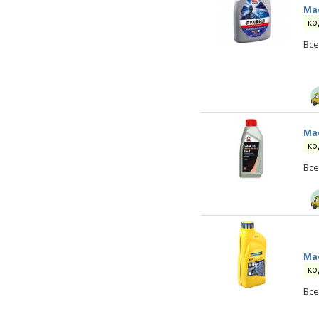
Ма
ко
Все
Ма
ко
Все
Мас
ко
Все