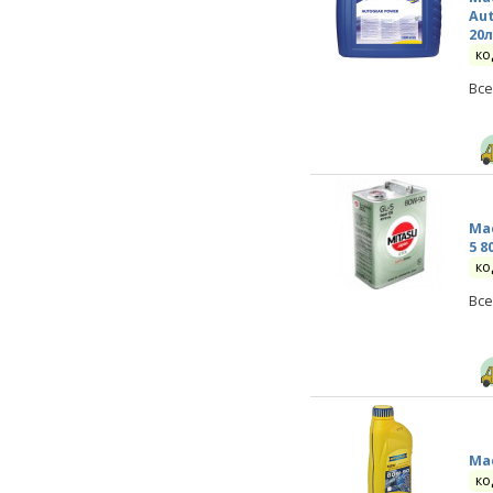
Aut
20
ко
Все
Мас
5 8
ко
Все
Мас
ко