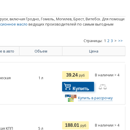
уси, включая Гродно, Гомель, Могилев, Брест, Витебск. Для помощи
ссионное масло
ведущих производителей по самым выгодным
Страницы:
1
2
3
>
>>
 в авто
Объем
Цена
39.24
В наличии > 4
руб
ческая
1
л
Купить
Купить в рассрочку
188.01
В наличии > 4
руб
кая КПП
5
л