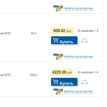
Купить в рассрочку
608.82
В наличии > 4
руб
кая КПП
20
л
Купить
Купить в рассрочку
4225.38
В наличии > 4
руб
кая КПП
200
л
Купить
Купить в рассрочку