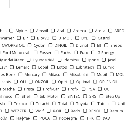
phas
Alpine
Amsoil
Aral
Ardeca
Areca
AREOL
gWarner
BP
BRAVO
BTMOIL
BYD
Castrol
CWORKS OIL
Cyclon
DINOIL
Divinol
Elf
Eneos
Ford Motorcraft
Fosser
Fuchs
Furo
G-Energy
Hyundai Xteer
Hyundai/KIA
Idemitsu
Ipone
Jasol
Lavr
Lemarc
Lopal
Lotos
Lubratech
Lumix
des-Benz
Mercury
Mitasu
Mitsubishi
Mobil
MOL
icants
OLI
ONZOIL
Opet
Optimal
ORLEN OIL
Porsche
Prista
Profi-Car
Profix
PSA
Q8
nfineco
Shell
Sibi Motor
SINTEC
SRS
Step Up
sla
Texaco
Totachi
Total
Toyota
Tutela
Unil
R
WEZZER
Wolf
X-OIL
Xado
XENOL
Xenum
койл
Нафтан
РОСА
Роснефть
ТНК
УАЗ