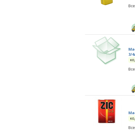
Все
Мас
3/4
ко
Все
Мас
ко
Все