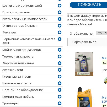
Щетки стеклоочистителей
Присадки для авто
В нашем дискаунтере вы м
Автомобильные компрессоры
в выборе обращайтесь к 
ценам в Минске!
Оптика автомобильная
Фильтры
Отображать по:
Сервисный комплект замены масла
Сортировать по:
АКПП
Мойки высокого давления
Тормозная жидкость
Мас
ко
Форсунки топливные
Автозапчасти
Все
Кузовные запчасти
Багажник на крышу
Подъемное оборудование
Кемпинговая мебель
Мас
80W
Триммеры
ко