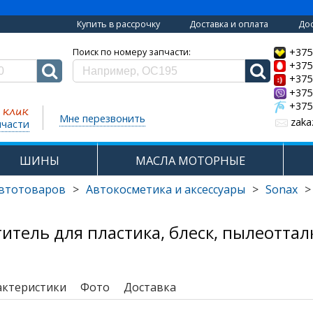
Купить в рассрочку
Доставка и оплата
Дос
+375
Поиск по номеру запчасти:
+375
+375
+375
+375
Мне перезвонить
zaka
пчасти
ШИНЫ
МАСЛА МОТОРНЫЕ
автотоваров
>
Автокосметика и аксессуары
>
Sonax
>
титель для пластика, блеск, пылеотт
актеристики
Фото
Доставка