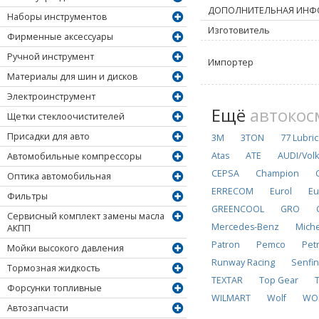
ДОПОЛНИТЕЛЬНАЯ ИНФ
Наборы инструментов
Изготовитель
Фирменные аксессуары
Ручной инструмент
Импортер
Материалы для шин и дисков
Электроинструмент
Ещё
автокос
Щетки стеклоочистителей
Присадки для авто
3M
3TON
77 Lubri
Atas
ATE
AUDI/Vol
Автомобильные компрессоры
CEPSA
Champion
Оптика автомобильная
ERRECOM
Eurol
Eu
Фильтры
GREENCOOL
GRO
Сервисный комплект замены масла
Mercedes-Benz
Miche
АКПП
Patron
Pemco
Pet
Мойки высокого давления
Runway Racing
Senfi
Тормозная жидкость
TEXTAR
Top Gear
Форсунки топливные
WILMART
Wolf
WO
Автозапчасти