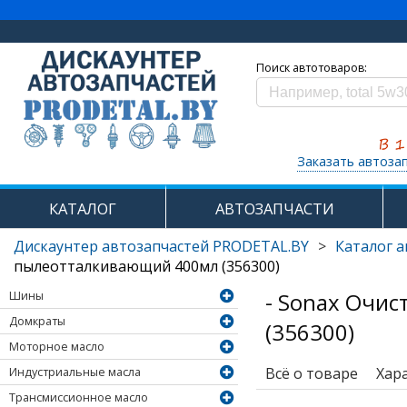
Поиск автотоваров:
Заказать автоза
КАТАЛОГ
АВТОЗАПЧАСТИ
Дискаунтер автозапчастей PRODETAL.BY
>
Каталог 
пылеотталкивающий 400мл (356300)
- Sonax Очис
Шины
Домкраты
(356300)
Моторное масло
Всё о товаре
Хар
Индустриальные масла
Трансмиссионное масло