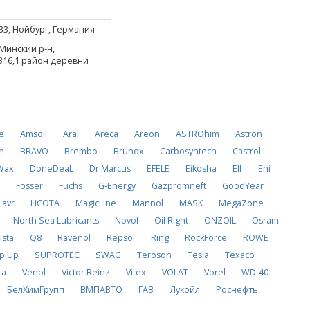
33, Нойбург, Германия
Минский р-н,
 316,1 район деревни
e
Amsoil
Aral
Areca
Areon
ASTROhim
Astron
h
BRAVO
Brembo
Brunox
Carbosyntech
Castrol
Wax
DoneDeaL
Dr.Marcus
EFELE
Eikosha
Elf
Eni
d
Fosser
Fuchs
G-Energy
Gazpromneft
GoodYear
Lavr
LICOTA
MagicLine
Mannol
MASK
MegaZone
North Sea Lubricants
Novol
Oil Right
ONZOIL
Osram
ista
Q8
Ravenol
Repsol
Ring
RockForce
ROWE
p Up
SUPROTEC
SWAG
Teroson
Tesla
Texaco
ta
Venol
Victor Reinz
Vitex
VOLAT
Vorel
WD-40
БелХимГрупп
ВМПАВТО
ГАЗ
Лукойл
Роснефть