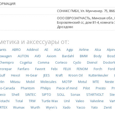
ОРМАЦИЯ
СОНАКС ГМБХ, Ул. Мунченер. 75, 866
ООО ЕВРОЗАПЧАСТЬ, Минская обл., 
Боровлянский сс, дом 81-4, комната
Дроздово
метика и аксессуары от:
cants
ABRO
Addinol
AE
AGA
Agip
Airline
Alca
Alpin
kswagen
AUTON
AVD
Axiom
Bardahl
BMW
Body
Bosc
Chemipro
Cogelsa
Comma
Corteco
Cyclo
Divinol
Doctor
rorepar
Fanfaro
Favorit
Febi
FELIX
FENOM
Forch
For
Gulf
Hexol
Hi-Gear
JEES
Kraft
Kroon Oil
Kuttenkeuler
lin
Mitasu
Mobil
Molecules
MOTIP
Motul
MTE
Neste
ro-Canada
Phantom
Philips
Piece of mind
Pilot
Presto
Pr
neco
Shell
SINTEC
SIPTO
SOLL
Sonax
STARTVOLT
Ste
Totachi
Total
TRW
Turtle Wax
Unil
Valeo
Valvoline
Var
RTEX
Wumax
Wurth
Wynn`s
Xado
Yacco
Yato
Zenit