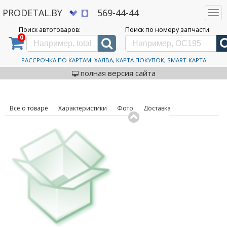
PRODETAL.BY
569-44-44
Togg
navi
Поиск автотоваров:
Поиск по номеру запчасти:
0
Дискаунтер автозапчастей PRODETAL.BY
>
Каталог автотоваров
>
Шины
>
Goodride
>
SW608
235/45R19 99V
Автошины Goodride SW608
РАССРОЧКА ПО КАРТАМ: ХАЛВА, КАРТА ПОКУПОК, SMART-КАРТА
код товара: 631154
235/45R19 99V
полная версия сайта
Всё о товаре
Характеристики
Фото
Доставка