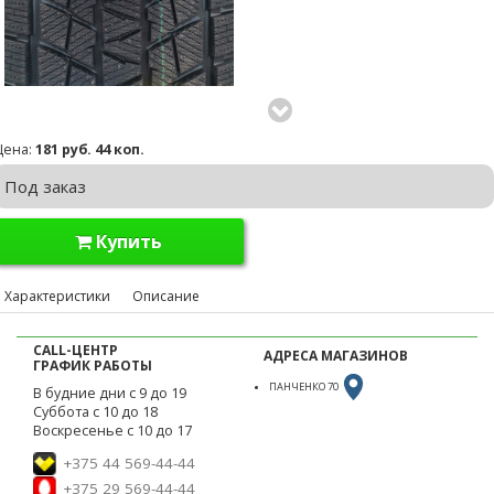
Цена:
181 руб. 44 коп.
Под заказ
Купить
Характеристики
Описание
CALL-ЦЕНТР
АДРЕСА МАГАЗИНОВ
ГРАФИК РАБОТЫ
ПАНЧЕНКО 70
В будние дни с 9 до 19
Суббота с 10 до 18
Воскресенье с 10 до 17
+375 44 569-44-44
+375 29 569-44-44