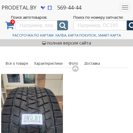
PRODETAL.BY
569-44-44
Togg
navi
Поиск автотоваров:
Поиск по номеру запчасти:
0
Дискаунтер автозапчастей PRODETAL.BY
>
Каталог автотоваров
>
Шины
>
Habilead
>
IceMax
RW501 205/55R16 91H
Автошины Habilead IceMax
РАССРОЧКА ПО КАРТАМ: ХАЛВА, КАРТА ПОКУПОК, SMART-КАРТА
код товара: 631578
RW501 205/55R16 91H
полная версия сайта
Всё о товаре
Характеристики
Фото
Доставка