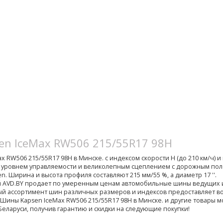
en IceMax RW506 215/55R17 98H
 RW506 215/55R17 98H в Минске. с индексом скорости H (до 210 км/ч) и 
им уровнем управляемости и великолепным сцеплением с дорожным по
. Ширина и высота профиля составляют 215 мм/55 %, а диаметр 17 ''.
й AVD.BY продает по умеренным ценам автомобильные шины ведущих
й ассортимент шин различных размеров и индексов предоставляет 
 Шины Kapsen IceMax RW506 215/55R17 98H в Минске. и другие товары м
Беларуси, получив гарантию и скидки на следующие покупки!