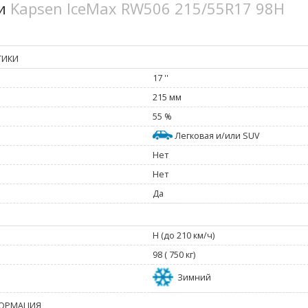
ки
Kapsen IceMax RW506 215/55R17 98H
ТИКИ
17 ''
215 мм
55 %
Легковая и/или SUV
Нет
Нет
Да
H (до 210 км/ч)
98 ( 750 кг)
Зимний
ОРМАЦИЯ