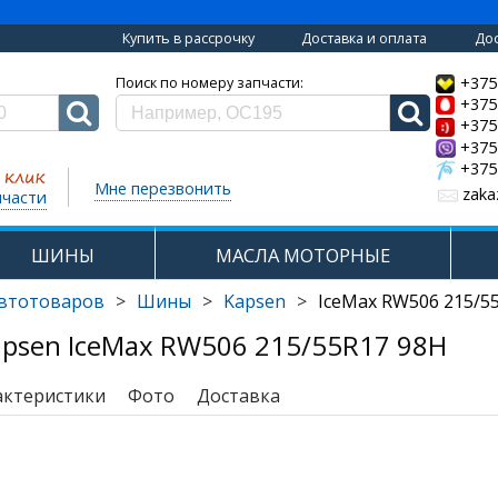
Купить в рассрочку
Доставка и оплата
Дос
+375
Поиск по номеру запчасти:
+375
+375
+375
+375
Мне перезвонить
zaka
пчасти
ШИНЫ
МАСЛА МОТОРНЫЕ
автотоваров
>
Шины
>
Kapsen
>
IceMax RW506 215/5
psen IceMax RW506 215/55R17 98H
актеристики
Фото
Доставка