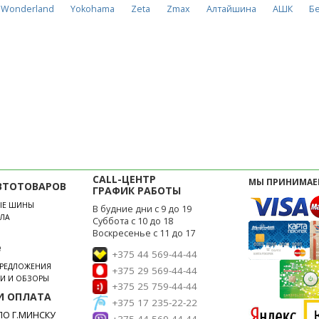
Wonderland
Yokohama
Zeta
Zmax
Алтайшина
АШК
Б
CALL-ЦЕНТР
МЫ ПРИНИМАЕ
ВТОТОВАРОВ
ГРАФИК РАБОТЫ
ЫЕ ШИНЫ
В будние дни с 9 до 19
ЛА
Суббота с 10 до 18
Воскресенье с 11 до 17
е
+375 44 569-44-44
ПРЕДЛОЖЕНИЯ
+375 29 569-44-44
ЬИ И ОБЗОРЫ
+375 25 759-44-44
И ОПЛАТА
+375 17 235-22-22
О Г.МИНСКУ
+375 44 569-44-44