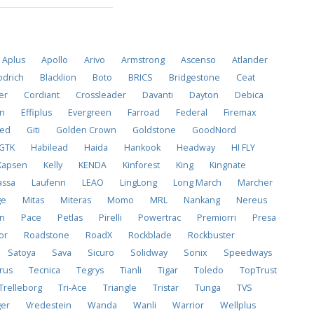
Aplus
Apollo
Arivo
Armstrong
Ascenso
Atlander
drich
Blacklion
Boto
BRICS
Bridgestone
Ceat
er
Cordiant
Crossleader
Davanti
Dayton
Debica
on
Effiplus
Evergreen
Farroad
Federal
Firemax
ved
Giti
Golden Crown
Goldstone
GoodNord
GTK
Habilead
Haida
Hankook
Headway
HI FLY
Kapsen
Kelly
KENDA
Kinforest
King
Kingnate
assa
Laufenn
LEAO
LingLong
Long March
Marcher
ge
Mitas
Miteras
Momo
MRL
Nankang
Nereus
on
Pace
Petlas
Pirelli
Powertrac
Premiorri
Presa
or
Roadstone
RoadX
Rockblade
Rockbuster
Satoya
Sava
Sicuro
Solidway
Sonix
Speedways
rus
Tecnica
Tegrys
Tianli
Tigar
Toledo
TopTrust
Trelleborg
Tri-Ace
Triangle
Tristar
Tunga
TVS
ger
Vredestein
Wanda
Wanli
Warrior
Wellplus