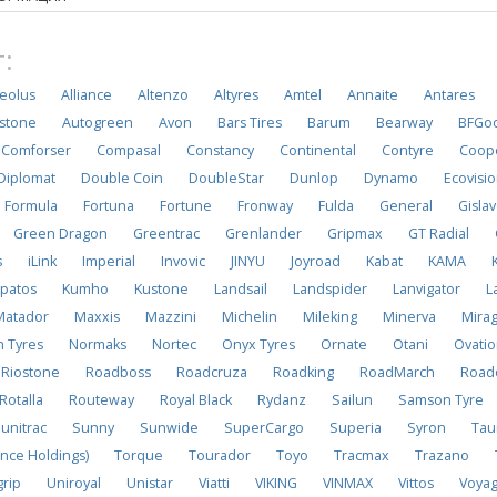
:
eolus
Alliance
Altenzo
Altyres
Amtel
Annaite
Antares
stone
Autogreen
Avon
Bars Tires
Barum
Bearway
BFGoo
Comforser
Compasal
Constancy
Continental
Contyre
Coop
Diplomat
Double Coin
DoubleStar
Dunlop
Dynamo
Ecovisi
Formula
Fortuna
Fortune
Fronway
Fulda
General
Gisla
Green Dragon
Greentrac
Grenlander
Gripmax
GT Radial
s
iLink
Imperial
Invovic
JINYU
Joyroad
Kabat
KAMA
patos
Kumho
Kustone
Landsail
Landspider
Lanvigator
L
Matador
Maxxis
Mazzini
Michelin
Mileking
Minerva
Mira
n Tyres
Normaks
Nortec
Onyx Tyres
Ornate
Otani
Ovati
Riostone
Roadboss
Roadcruza
Roadking
RoadMarch
Road
Rotalla
Routeway
Royal Black
Rydanz
Sailun
Samson Tyre
unitrac
Sunny
Sunwide
SuperCargo
Superia
Syron
Tau
nce Holdings)
Torque
Tourador
Toyo
Tracmax
Trazano
grip
Uniroyal
Unistar
Viatti
VIKING
VINMAX
Vittos
Voya