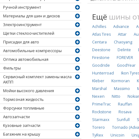
Ручной инструмент
Ещё
шины от
Материалы для шин и дисков
Электроинструмент
Achilles
Advance
A
Щетки стеклоочистителей
Atlas Tires
Attar
Au
Centara
Chaoyang
Присадки для авто
Deestone
Delinte
Автомобильные компрессоры
Firestone
FOREVER
Оптика автомобильная
Goodride
GoodYear
Фильтры
Hunterroad
Ikon Tyre
Сервисный комплект замены масла
Kleber
Kormoran
K
АКПП
Marshal
Massimo
Мойки высокого давления
Nexen
Nitto
Nokia
Тормозная жидкость
PrimeTrac
Rauffan
Форсунки топливные
Rockstone
Rosava
Автозапчасти
Starmaxx
Sunfull
S
Кузовные запчасти
Torero
Tornado (Adva
Багажник на крышу
TyRex
Unicoin
Uni