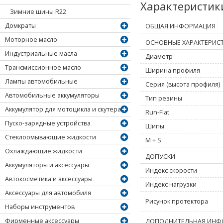
Характеристи
Зимние шины R22
Домкраты
ОБЩАЯ ИНФОРМАЦИЯ
Моторное масло
ОСНОВНЫЕ ХАРАКТЕРИС
Индустриальные масла
Диаметр
Трансмиссионное масло
Ширина профиля
Лампы автомобильные
Серия (высота профиля)
Автомобильные аккумуляторы
Тип резины
Аккумулятор для мотоцикла и скутера
Run-Flat
Пуско-зарядные устройства
Шипы
Стеклоомывающие жидкости
M + S
Охлаждающие жидкости
ДОПУСКИ
Аккумуляторы и аксессуары
Индекс скорости
Автокосметика и аксессуары
Индекс нагрузки
Аксессуары для автомобиля
Рисунок протектора
Наборы инструментов
Фирменные аксессуары
ДОПОЛНИТЕЛЬНАЯ ИНФ