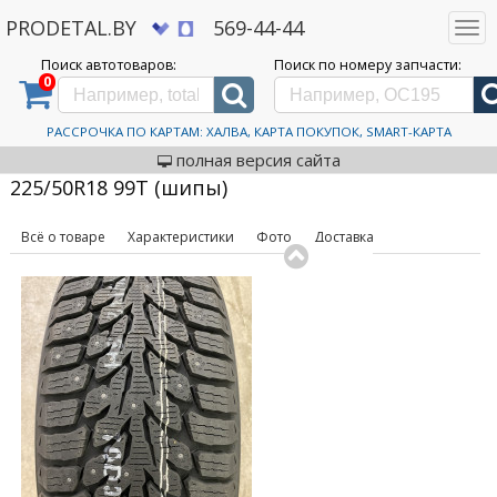
PRODETAL.BY
569-44-44
Togg
navi
Поиск автотоваров:
Поиск по номеру запчасти:
0
Дискаунтер автозапчастей PRODETAL.BY
>
Каталог
автотоваров
>
Шины
>
Kumho
>
WinterCraft ice Wi32 225/50R18 99T (шипы)
Автошины Kumho
РАССРОЧКА ПО КАРТАМ: ХАЛВА, КАРТА ПОКУПОК, SMART-КАРТА
код товара: 631814
WinterCraft ice Wi32
полная версия сайта
225/50R18 99T (шипы)
Всё о товаре
Характеристики
Фото
Доставка