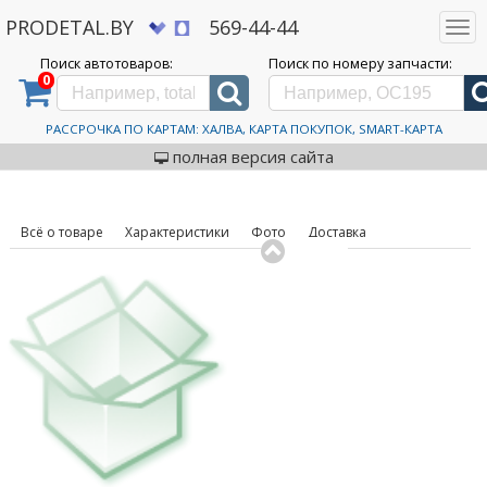
PRODETAL.BY
569-44-44
Togg
navi
Поиск автотоваров:
Поиск по номеру запчасти:
0
Дискаунтер автозапчастей PRODETAL.BY
>
Каталог автотоваров
>
Шины
>
Mirage
>
MR-
W962 185/65R14 86T
Автошины Mirage MR-
РАССРОЧКА ПО КАРТАМ: ХАЛВА, КАРТА ПОКУПОК, SMART-КАРТА
код товара: 631598
W962 185/65R14 86T
полная версия сайта
Всё о товаре
Характеристики
Фото
Доставка