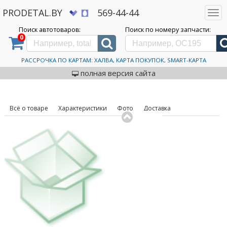
PRODETAL.BY
569-44-44
Togg
navi
Поиск автотоваров:
Поиск по номеру запчасти:
0
Дискаунтер автозапчастей PRODETAL.BY
>
Каталог автотоваров
>
Шины
>
Normaks
>
ND768
315/80R22.5 157/153L
Автошины Normaks ND768
РАССРОЧКА ПО КАРТАМ: ХАЛВА, КАРТА ПОКУПОК, SMART-КАРТА
код товара: 632062
315/80R22.5 157/153L
полная версия сайта
Всё о товаре
Характеристики
Фото
Доставка