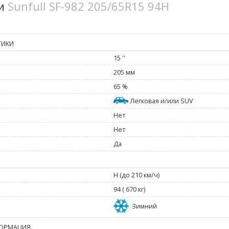
ки
Sunfull SF-982 205/65R15 94H
ТИКИ
15 ''
205 мм
65 %
Легковая и/или SUV
Нет
Нет
Да
H (до 210 км/ч)
94 ( 670 кг)
Зимний
ОРМАЦИЯ