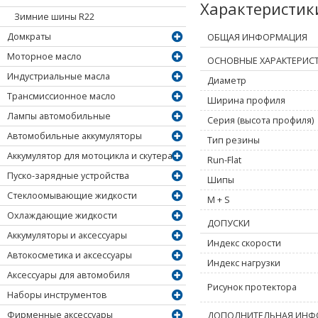
Характеристи
Зимние шины R22
Домкраты
ОБЩАЯ ИНФОРМАЦИЯ
Моторное масло
ОСНОВНЫЕ ХАРАКТЕРИС
Индустриальные масла
Диаметр
Трансмиссионное масло
Ширина профиля
Лампы автомобильные
Серия (высота профиля)
Автомобильные аккумуляторы
Тип резины
Аккумулятор для мотоцикла и скутера
Run-Flat
Пуско-зарядные устройства
Шипы
Стеклоомывающие жидкости
M + S
Охлаждающие жидкости
ДОПУСКИ
Аккумуляторы и аксессуары
Индекс скорости
Автокосметика и аксессуары
Индекс нагрузки
Аксессуары для автомобиля
Рисунок протектора
Наборы инструментов
Фирменные аксессуары
ДОПОЛНИТЕЛЬНАЯ ИНФ