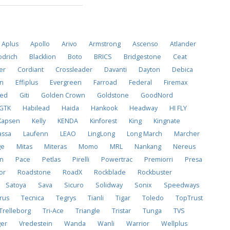
Aplus
Apollo
Arivo
Armstrong
Ascenso
Atlander
drich
Blacklion
Boto
BRICS
Bridgestone
Ceat
er
Cordiant
Crossleader
Davanti
Dayton
Debica
on
Effiplus
Evergreen
Farroad
Federal
Firemax
ved
Giti
Golden Crown
Goldstone
GoodNord
GTK
Habilead
Haida
Hankook
Headway
HI FLY
Kapsen
Kelly
KENDA
Kinforest
King
Kingnate
assa
Laufenn
LEAO
LingLong
Long March
Marcher
ge
Mitas
Miteras
Momo
MRL
Nankang
Nereus
on
Pace
Petlas
Pirelli
Powertrac
Premiorri
Presa
or
Roadstone
RoadX
Rockblade
Rockbuster
Satoya
Sava
Sicuro
Solidway
Sonix
Speedways
rus
Tecnica
Tegrys
Tianli
Tigar
Toledo
TopTrust
Trelleborg
Tri-Ace
Triangle
Tristar
Tunga
TVS
ger
Vredestein
Wanda
Wanli
Warrior
Wellplus