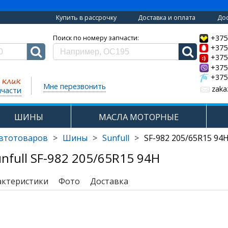
Купить в рассрочку
Доставка и оплата
Дос
+375
Поиск по номеру запчасти:
+375
+375
+375
+375
Мне перезвонить
zaka
пчасти
ШИНЫ
МАСЛА МОТОРНЫЕ
автотоваров
>
Шины
>
Sunfull
>
SF-982 205/65R15 94
full SF-982 205/65R15 94H
актеристики
Фото
Доставка