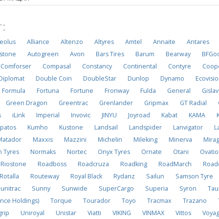
:
eolus
Alliance
Altenzo
Altyres
Amtel
Annaite
Antares
stone
Autogreen
Avon
Bars Tires
Barum
Bearway
BFGoo
Comforser
Compasal
Constancy
Continental
Contyre
Coop
Diplomat
Double Coin
DoubleStar
Dunlop
Dynamo
Ecovisi
Formula
Fortuna
Fortune
Fronway
Fulda
General
Gisla
Green Dragon
Greentrac
Grenlander
Gripmax
GT Radial
s
iLink
Imperial
Invovic
JINYU
Joyroad
Kabat
KAMA
patos
Kumho
Kustone
Landsail
Landspider
Lanvigator
L
Matador
Maxxis
Mazzini
Michelin
Mileking
Minerva
Mira
n Tyres
Normaks
Nortec
Onyx Tyres
Ornate
Otani
Ovati
Riostone
Roadboss
Roadcruza
Roadking
RoadMarch
Road
Rotalla
Routeway
Royal Black
Rydanz
Sailun
Samson Tyre
unitrac
Sunny
Sunwide
SuperCargo
Superia
Syron
Tau
nce Holdings)
Torque
Tourador
Toyo
Tracmax
Trazano
grip
Uniroyal
Unistar
Viatti
VIKING
VINMAX
Vittos
Voya