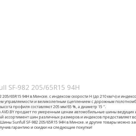
ull SF-982 205/65R15 94H
 205/65R15 94H в Минске. с индексом скорости H (до 210 км/ч) и индексом 
ем управляемости и великолепным сцеплением с дорожным полотномб
высота профиля составляют 205 мм/65 %, а диаметр 15 ''.
й AVD.BY продает по умеренным ценам автомобильные шины ведущих
й ассортимент шин различных размеров и индексов предоставляет 
Шины Sunfull SF-982 205/65R15 94H в Минске. и другие товары можно за
лучив гарантию и скидки на следующие покупки!