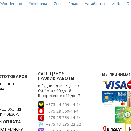
Wonderland
Yokohama
Zeta
Zmax
Алтайшина
АШК
Б
CALL-ЦЕНТР
МЫ ПРИНИМАЕ
ВТОТОВАРОВ
ГРАФИК РАБОТЫ
ЫЕ ШИНЫ
В будние дни с 9 до 19
ЛА
Суббота с 10 до 18
Воскресенье с 11 до 17
е
+375 44 569-44-44
ПРЕДЛОЖЕНИЯ
+375 29 569-44-44
ЬИ И ОБЗОРЫ
+375 25 759-44-44
И ОПЛАТА
+375 17 235-22-22
О Г.МИНСКУ
+375 44 569-44-44