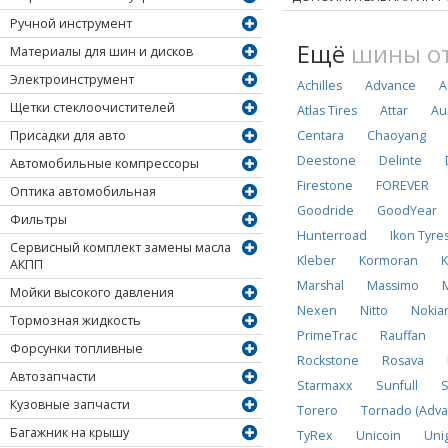
Ручной инструмент
Ещё
шины от
Материалы для шин и дисков
Электроинструмент
Achilles
Advance
A
Щетки стеклоочистителей
Atlas Tires
Attar
Au
Centara
Chaoyang
Присадки для авто
Deestone
Delinte
Автомобильные компрессоры
Firestone
FOREVER
Оптика автомобильная
Goodride
GoodYear
Фильтры
Hunterroad
Ikon Tyre
Сервисный комплект замены масла
Kleber
Kormoran
K
АКПП
Marshal
Massimo
Мойки высокого давления
Nexen
Nitto
Nokia
Тормозная жидкость
PrimeTrac
Rauffan
Форсунки топливные
Rockstone
Rosava
Автозапчасти
Starmaxx
Sunfull
S
Кузовные запчасти
Torero
Tornado (Adva
Багажник на крышу
TyRex
Unicoin
Uni