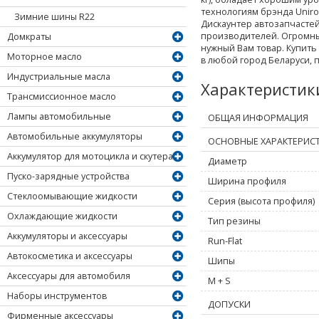
технологиям брэнда Uniroy
Зимние шины R22
Дискаунтер автозапчасте
производителей. Огромны
Домкраты
нужный Вам товар. Купить 
Моторное масло
в любой город Беларуси, 
Индустриальные масла
Характеристи
Трансмиссионное масло
Лампы автомобильные
ОБЩАЯ ИНФОРМАЦИЯ
Автомобильные аккумуляторы
ОСНОВНЫЕ ХАРАКТЕРИС
Аккумулятор для мотоцикла и скутера
Диаметр
Пуско-зарядные устройства
Ширина профиля
Стеклоомывающие жидкости
Серия (высота профиля)
Охлаждающие жидкости
Тип резины
Аккумуляторы и аксессуары
Run-Flat
Автокосметика и аксессуары
Шипы
Аксессуары для автомобиля
M + S
Наборы инструментов
ДОПУСКИ
Фирменные аксессуары