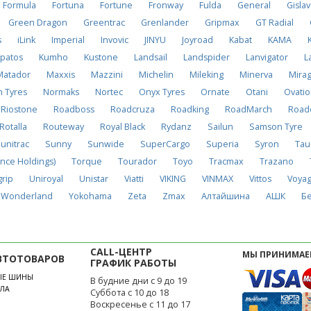
Formula
Fortuna
Fortune
Fronway
Fulda
General
Gisla
Green Dragon
Greentrac
Grenlander
Gripmax
GT Radial
s
iLink
Imperial
Invovic
JINYU
Joyroad
Kabat
KAMA
patos
Kumho
Kustone
Landsail
Landspider
Lanvigator
L
Matador
Maxxis
Mazzini
Michelin
Mileking
Minerva
Mira
n Tyres
Normaks
Nortec
Onyx Tyres
Ornate
Otani
Ovati
Riostone
Roadboss
Roadcruza
Roadking
RoadMarch
Road
Rotalla
Routeway
Royal Black
Rydanz
Sailun
Samson Tyre
unitrac
Sunny
Sunwide
SuperCargo
Superia
Syron
Tau
nce Holdings)
Torque
Tourador
Toyo
Tracmax
Trazano
grip
Uniroyal
Unistar
Viatti
VIKING
VINMAX
Vittos
Voya
Wonderland
Yokohama
Zeta
Zmax
Алтайшина
АШК
Б
CALL-ЦЕНТР
МЫ ПРИНИМАЕ
ВТОТОВАРОВ
ГРАФИК РАБОТЫ
ЫЕ ШИНЫ
В будние дни с 9 до 19
ЛА
Суббота с 10 до 18
Воскресенье с 11 до 17