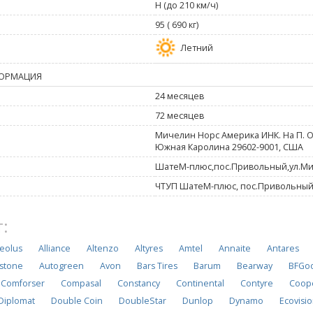
H (до 210 км/ч)
95 ( 690 кг)
Летний
ОРМАЦИЯ
24 месяцев
72 месяцев
Мичелин Норс Америка ИНК. На П. О
Южная Каролина 29602-9001, США
ШатеМ-плюс,пос.Привольный,ул.Ми
ЧТУП ШатеМ-плюс, пос.Привольный
:
eolus
Alliance
Altenzo
Altyres
Amtel
Annaite
Antares
stone
Autogreen
Avon
Bars Tires
Barum
Bearway
BFGoo
Comforser
Compasal
Constancy
Continental
Contyre
Coop
Diplomat
Double Coin
DoubleStar
Dunlop
Dynamo
Ecovisi