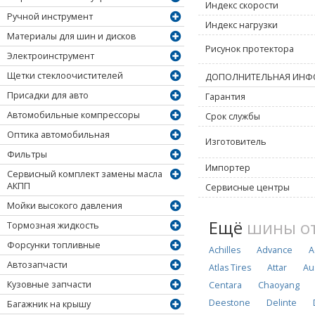
Индекс скорости
Ручной инструмент
Индекс нагрузки
Материалы для шин и дисков
Рисунок протектора
Электроинструмент
Щетки стеклоочистителей
ДОПОЛНИТЕЛЬНАЯ ИНФ
Присадки для авто
Гарантия
Автомобильные компрессоры
Срок службы
Оптика автомобильная
Изготовитель
Фильтры
Импортер
Сервисный комплект замены масла
АКПП
Сервисные центры
Мойки высокого давления
Ещё
шины от
Тормозная жидкость
Форсунки топливные
Achilles
Advance
A
Автозапчасти
Atlas Tires
Attar
Au
Кузовные запчасти
Centara
Chaoyang
Deestone
Delinte
Багажник на крышу