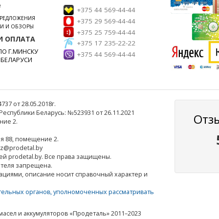
е
+375 44 569-44-44
ПРЕДЛОЖЕНИЯ
+375 29 569-44-44
ЬИ И ОБЗОРЫ
+375 25 759-44-44
И ОПЛАТА
+375 17 235-22-22
О Г.МИНСКУ
+375 44 569-44-44
 БЕЛАРУСИ
7 от 28.05.2018г.
еспублики Беларусь: №523931 от 26.11.2021
Отз
ние 2.
ля 88, помещение 2.
az@prodetal.by
ей prodetal.by. Все права защищены.
ателя запрещена.
ациями, описание носит справочный характер и
тельных органов, уполномоченных рассматривать
масел и аккумуляторов «Продеталь» 2011–2023