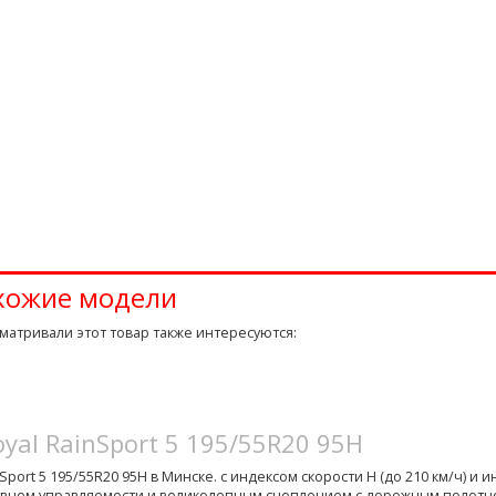
хожие модели
матривали этот товар также интересуются:
oyal RainSport 5 195/55R20 95H
port 5 195/55R20 95H в Минске. с индексом скорости H (до 210 км/ч) и и
ровнем управляемости и великолепным сцеплением с дорожным полот