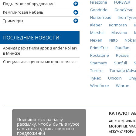
Firestone
FOREVER
Подъемное оборудование
Goodride
GoodYear
Кемпинговая мебель
Hunterroad
Ikon Tyre
Триммеры
Kleber
Kormoran
K
Marshal
Massimo
ПОСЛЕДНИЕ НОВОСТИ
Nexen
Nitto
Nokia
PrimeTrac
Rauffan
Аренда раскатчика арок (Fender Roller)
в Минске
Rockstone
Rosava
Специальная цена на моторные масла
Starmaxx
Sunfull
S
Torero
Tornado (Adva
TyRex
Unicoin
Uni
Windforce
Winrun
КАТАЛОГ А
Подпишитесь на нашу
АВТОМОБИЛЬН
рассылку, чтобы быть в курсе
МОТОРНЫЕ МАС
самых выгодных акционных
АККУМУЛЯТОРЫ
предложений