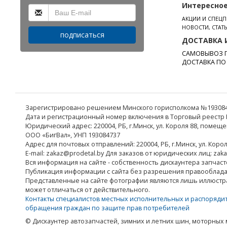
Интересно
АКЦИИ И СПЕЦ
НОВОСТИ, СТАТ
подписаться
ДОСТАВКА 
САМОВЫВОЗ П
ДОСТАВКА ПО
Зарегистрировано решением Минского горисполкома №19308473
Дата и регистрационный номер включения в Торговый реестр Р
Юридический адрес: 220004, РБ, г.Минск, ул. Короля 88, помеще
ООО «БигВал», УНП 193084737
Адрес для почтовых отправлений: 220004, РБ, г.Минск, ул. Коро
E-mail: zakaz@prodetal.by Для заказов от юридических лиц: zak
Вся информация на сайте - собственность дискаунтера запчаст
Публикация информации с сайта без разрешения правооблад
Представленные на сайте фотографии являются лишь иллюстр
может отличаться от действительного.
Контакты специалистов местных исполнительных и распоряди
обращения граждан по защите прав потребителей
© Дискаунтер автозапчастей, зимних и летних шин, моторных 