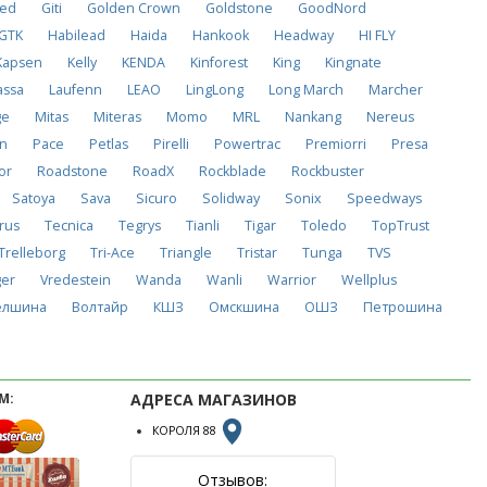
ved
Giti
Golden Crown
Goldstone
GoodNord
GTK
Habilead
Haida
Hankook
Headway
HI FLY
Kapsen
Kelly
KENDA
Kinforest
King
Kingnate
assa
Laufenn
LEAO
LingLong
Long March
Marcher
ge
Mitas
Miteras
Momo
MRL
Nankang
Nereus
on
Pace
Petlas
Pirelli
Powertrac
Premiorri
Presa
or
Roadstone
RoadX
Rockblade
Rockbuster
Satoya
Sava
Sicuro
Solidway
Sonix
Speedways
rus
Tecnica
Tegrys
Tianli
Tigar
Toledo
TopTrust
Trelleborg
Tri-Ace
Triangle
Tristar
Tunga
TVS
ger
Vredestein
Wanda
Wanli
Warrior
Wellplus
елшина
Волтайр
КШЗ
Омскшина
ОШЗ
Петрошина
М:
АДРЕСА МАГАЗИНОВ
КОРОЛЯ 88
Отзывов: