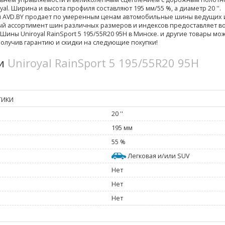
al. Ширина и высота профиля составляют 195 мм/55 %, а диаметр 20 ''.
й AVD.BY продает по умеренным ценам автомобильные шины ведущих
й ассортимент шин различных размеров и индексов предоставляет 
Шины Uniroyal RainSport 5 195/55R20 95H в Минске. и другие товары мо
получив гарантию и скидки на следующие покупки!
ки
Uniroyal RainSport 5 195/55R20 95H
ТИКИ
20 ''
195 мм
55 %
Легковая и/или SUV
Нет
Нет
Нет