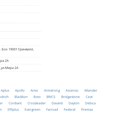
. Боx 19001 Гринвилл,
ра 2A
,ул.Мира 2A
Aplus
Apollo
Arivo
Armstrong
Ascenso
Atlander
drich
Blacklion
Boto
BRICS
Bridgestone
Ceat
er
Cordiant
Crossleader
Davanti
Dayton
Debica
on
Effiplus
Evergreen
Farroad
Federal
Firemax