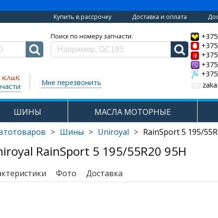
Купить в рассрочку
Доставка и оплата
Дос
+375
Поиск по номеру запчасти:
+375
+375
+375
+375
Мне перезвонить
zaka
пчасти
ШИНЫ
МАСЛА МОТОРНЫЕ
автотоваров
>
Шины
>
Uniroyal
>
RainSport 5 195/55
royal RainSport 5 195/55R20 95H
актеристики
Фото
Доставка