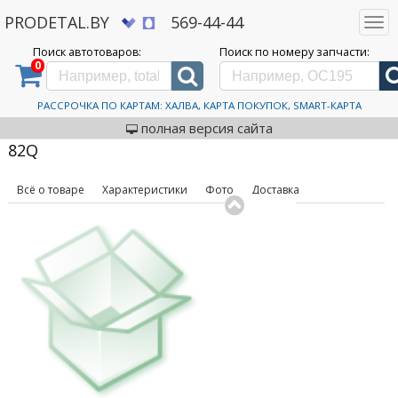
PRODETAL.BY
569-44-44
Togg
navi
Поиск автотоваров:
Поиск по номеру запчасти:
0
Дискаунтер автозапчастей PRODETAL.BY
>
Каталог
автотоваров
>
Шины
>
Yokohama
>
IceGuard iG70 185/55R15 82Q
Автошины Yokohama
РАССРОЧКА ПО КАРТАМ: ХАЛВА, КАРТА ПОКУПОК, SMART-КАРТА
код товара: 631723
IceGuard iG70 185/55R15
полная версия сайта
82Q
Всё о товаре
Характеристики
Фото
Доставка