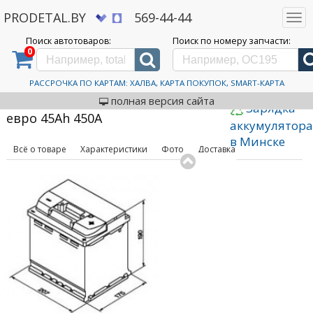
PRODETAL.BY
569-44-44
Togg
navi
Поиск автотоваров:
Поиск по номеру запчасти:
0
Дискаунтер автозапчастей PRODETAL.BY
>
Каталог автотоваров
>
Автомобильные
аккумуляторы
>
Blitz
>
Silver евро 45Ah 450A
Автомобильный
РАССРОЧКА ПО КАРТАМ: ХАЛВА, КАРТА ПОКУПОК, SMART-КАРТА
код товара: 567063
аккумулятор Blitz Silver
полная версия сайта
Зарядка
евро 45Ah 450A
аккумулятор
в Минске
Всё о товаре
Характеристики
Фото
Доставка