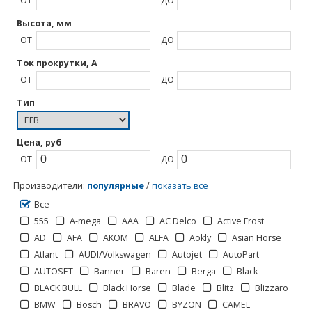
ОТ
ДО
Высота, мм
ОТ
ДО
Ток прокрутки, А
ОТ
ДО
Тип
Цена, руб
ОТ
ДО
Производители
:
популярные
/
показать все
Все
555
A-mega
AAA
AC Delco
Active Frost
AD
AFA
AKOM
ALFA
Aokly
Asian Horse
Atlant
AUDI/Volkswagen
Autojet
AutoPart
AUTOSET
Banner
Baren
Berga
Black
BLACK BULL
Black Horse
Blade
Blitz
Blizzaro
BMW
Bosch
BRAVO
BYZON
CAMEL