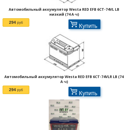
1
2
3
>
>>
Автомобильный аккумулятор Westa RED EFB 6СТ-74VL LB
низкий (74 А·ч)
294
руб
Купить
Автомобильный аккумулятор Westa RED EFB 6СТ-74VLR LB (74
А·ч)
294
руб
Купить