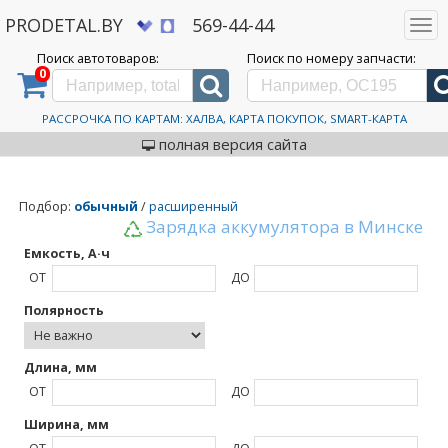
PRODETAL.BY
569-44-44
Togg
navi
Поиск автотоваров:
Поиск по номеру запчасти:
0
Дискаунтер автозапчастей PRODETAL.BY
>
EFB аккумуляторы
EFB аккумуляторы
РАССРОЧКА ПО КАРТАМ: ХАЛВА, КАРТА ПОКУПОК, SMART-КАРТА
полная версия сайта
Подбор
:
обычный
/
расширенный
Зарядка аккумулятора в Минске
Емкость, А·ч
ОТ
ДО
Полярность
Длина, мм
ОТ
ДО
Ширина, мм