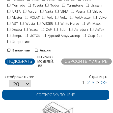
Tornado
Toyota
Tudor
Tungstone
Uragan
Отображать по:
URSA
Vaiper
Varta
VEGA
Vesna
Virbac
Vlaster
VOLAT
Volt
Volta
VoltMaster
Volvo
VST
Westa
WEZER
White Horse
WinMaxx
Xextra
Yuasa
ZAP
Zubr
Автофан
АкТех
Зверь
ИСТОК
Курский Аккумулятор
Стартбат
Страницы:
Энергасила
В наличии
Акция
ВЫБРАНО
МОДЕЛЕЙ:
155
СОРТИРОВКА ПО ЦЕНЕ