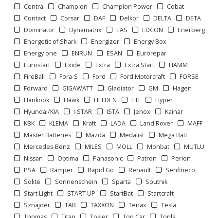
Centra
Champion
Champion Power
Cobat
Contact
Corsar
DAF
Delkor
DELTA
DETA
Dominator
Dynamatrix
EAS
EDCON
Enerberg
Energetic of Shark
Energizer
Energy Box
Energy one
ENRUN
ESAN
Eurorepar
Eurostart
Exide
Extra
Extra Start
FIAMM
FireBall
Fora-S
Ford
Ford Motorcraft
FORSE
Forward
GIGAWATT
Gladiator
GM
Hagen
1
2
3
>
>>
Hankook
Hawk
HELDEN
HIT
Hyper
Hyundai/KIA
I-STAR
ISTA
Jenox
Kainar
KBK
KLEMA
Kraft
LADA
Land Rover
MAFF
Master Batteries
Mazda
Medalist
Mega Batt
Mercedes-Benz
MILES
MOLL
Monbat
MUTLU
Nissan
Optima
Panasonic
Patron
Perion
PSA
Ramper
Rapid Go
Renault
Senfineco
Solite
Sonnenschein
Sparta
Sputnik
Start Light
START UP
StartBat
Startcraft
Sznajder
TAB
TAXXON
Tenax
Tesla
Thomas
Titan
Tokler
Top Car
Topla