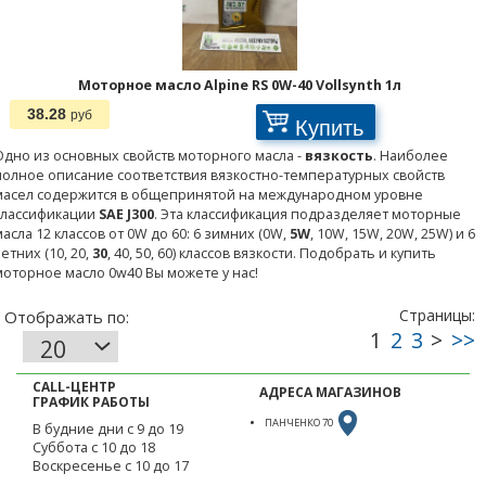
Моторное масло Alpine RS 0W-40 Vollsynth 1л
38.28
руб
Купить
Одно из основных свойств моторного масла -
вязкость
. Наиболее
полное описание соответствия вязкостно-температурных свойств
масел содержится в общепринятой на международном уровне
классификации
SAE
J300
. Эта классификация подразделяет моторные
масла 12 классов от 0W до 60: 6 зимних (0W,
5W
, 10W, 15W, 20W, 25W) и 6
летних (10, 20,
30
, 40, 50, 60) классов вязкости. Подобрать и купить
моторное масло 0w40 Вы можете у нас!
CALL-ЦЕНТР
АДРЕСА МАГАЗИНОВ
ГРАФИК РАБОТЫ
ПАНЧЕНКО 70
В будние дни с 9 до 19
Суббота с 10 до 18
Воскресенье с 10 до 17