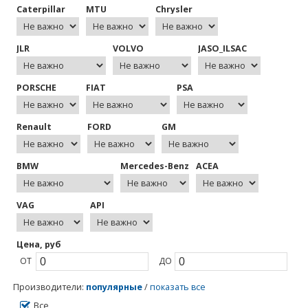
Caterpillar
MTU
Chrysler
JLR
VOLVO
JASO_ILSAC
PORSCHE
FIAT
PSA
Renault
FORD
GM
BMW
Mercedes-Benz
ACEA
VAG
API
Цена, руб
ОТ
ДО
Производители
:
популярные
/
показать все
Все