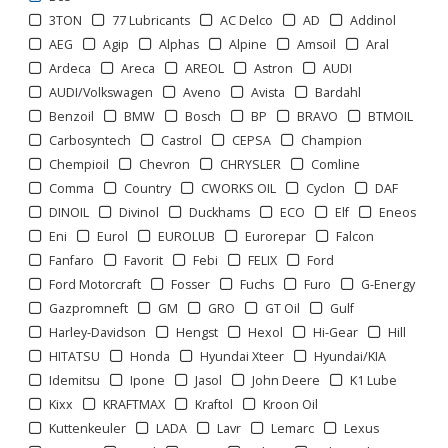
3TON
77 Lubricants
AC Delco
AD
Addinol
AEG
Agip
Alphas
Alpine
Amsoil
Aral
Ardeca
Areca
AREOL
Astron
AUDI
AUDI/Volkswagen
Aveno
Avista
Bardahl
Benzoil
BMW
Bosch
BP
BRAVO
BTMOIL
Carbosyntech
Castrol
CEPSA
Champion
Chempioil
Chevron
CHRYSLER
Comline
Comma
Country
CWORKS OIL
Cyclon
DAF
DINOIL
Divinol
Duckhams
ECO
Elf
Eneos
Eni
Eurol
EUROLUB
Eurorepar
Falcon
Fanfaro
Favorit
Febi
FELIX
Ford
Ford Motorcraft
Fosser
Fuchs
Furo
G-Energy
Gazpromneft
GM
GRO
GT Oil
Gulf
Harley-Davidson
Hengst
Hexol
Hi-Gear
Hill
HITATSU
Honda
Hyundai Xteer
Hyundai/KIA
Idemitsu
Ipone
Jasol
John Deere
K1 Lube
Kixx
KRAFTMAX
Kraftol
Kroon Oil
1
2
3
>
>>
Kuttenkeuler
LADA
Lavr
Lemarc
Lexus