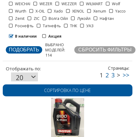
WEICHAI
WEZER
WEZZER
WILMART
Wolf
Wurth
X-OIL
Xado
XENOL
Xenum
Yacco
Страницы:
Zenit
ZIC
Волга Ойл
Лукойл
Нафтан
Роснефть
Татнефть
ТНК
УАЗ
В наличии
Акция
ВЫБРАНО
МОДЕЛЕЙ:
114
СОРТИРОВКА ПО ЦЕНЕ