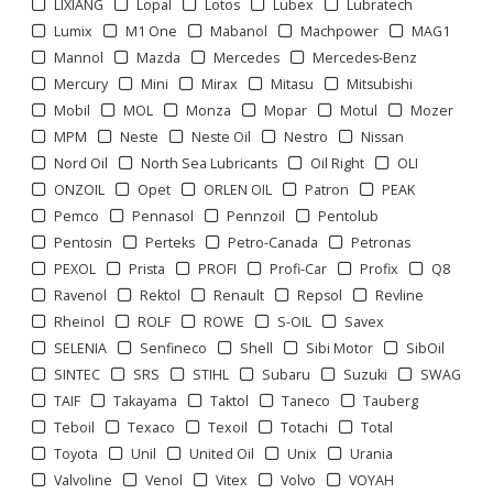
LIXIANG
Lopal
Lotos
Lubex
Lubratech
Lumix
M1 One
Mabanol
Machpower
MAG1
Mannol
Mazda
Mercedes
Mercedes-Benz
Mercury
Mini
Mirax
Mitasu
Mitsubishi
Mobil
MOL
Monza
Mopar
Motul
Mozer
MPM
Neste
Neste Oil
Nestro
Nissan
Nord Oil
North Sea Lubricants
Oil Right
OLI
ONZOIL
Opet
ORLEN OIL
Patron
PEAK
Pemco
Pennasol
Pennzoil
Pentolub
Pentosin
Perteks
Petro-Canada
Petronas
PEXOL
Prista
PROFI
Profi-Car
Profix
Q8
Ravenol
Rektol
Renault
Repsol
Revline
Rheinol
ROLF
ROWE
S-OIL
Savex
SELENIA
Senfineco
Shell
Sibi Motor
SibOil
Отображать по:
SINTEC
SRS
STIHL
Subaru
Suzuki
SWAG
TAIF
Takayama
Taktol
Taneco
Tauberg
Teboil
Texaco
Texoil
Totachi
Total
Toyota
Unil
United Oil
Unix
Urania
Valvoline
Venol
Vitex
Volvo
VOYAH