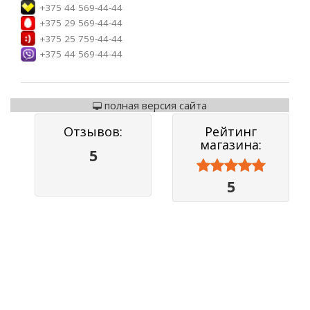
+375 44 569-44-44
+375 29 569-44-44
+375 25 759-44-44
+375 44 569-44-44
полная версия сайта
Отзывов:
Рейтинг
магазина:
5



5