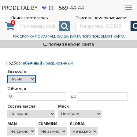
PRODETAL.BY
569-44-44
Togg
navi
Поиск автотоваров:
Поиск по номеру запчасти:
0
Дискаунтер автозапчастей PRODETAL.BY
>
Моторные масла 0W-40
Моторные масла 0W-40
РАССРОЧКА ПО КАРТАМ: ХАЛВА, КАРТА ПОКУПОК, SMART-КАРТА
полная версия сайта
Подбор
:
обычный
/
расширенный
Вязкость
Объем, л
ОТ
ДО
Состав масла
Mack
MAN
CUMMINS
GLOBAL