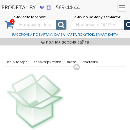
PRODETAL.BY
569-44-44
Togg
navi
Поиск автотоваров:
Поиск по номеру запчасти:
0
Дискаунтер автозапчастей PRODETAL.BY
>
Каталог автотоваров
>
Щетки
стеклоочистителей
>
Renault
>
288903710R
Щетки стеклоочистителя
РАССРОЧКА ПО КАРТАМ: ХАЛВА, КАРТА ПОКУПОК, SMART-КАРТА
код товара: 584873
Renault 288903710R
полная версия сайта
Всё о товаре
Характеристики
Фото
Доставка