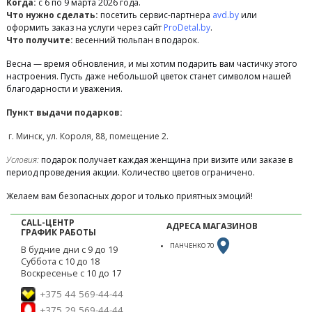
Когда:
с 6 по 9 марта 2026 года.
Что нужно сделать:
посетить сервис-партнера
avd.by
или
оформить заказ на услуги через сайт
ProDetal.by
.
Что получите:
весенний тюльпан в подарок.
Весна — время обновления, и мы хотим подарить вам частичку этого
настроения. Пусть даже небольшой цветок станет символом нашей
благодарности и уважения.
Пункт выдачи подарков:
г. Минск, ул. Короля, 88, помещение 2.
Условия:
подарок получает каждая женщина при визите или заказе в
период проведения акции. Количество цветов ограничено.
Желаем вам безопасных дорог и только приятных эмоций!
CALL-ЦЕНТР
АДРЕСА МАГАЗИНОВ
ГРАФИК РАБОТЫ
ПАНЧЕНКО 70
В будние дни с 9 до 19
Суббота с 10 до 18
Воскресенье с 10 до 17
+375 44 569-44-44
+375 29 569-44-44