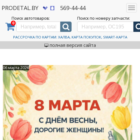
PRODETAL.BY
569-44-44
Togg
navi
Поиск автотоваров:
Поиск по номеру запчасти:
0
Дискаунтер автозапчастей PRODETAL.BY
>
Новости, статьи и обзоры
>
Весна пришла
Весна пришла
РАССРОЧКА ПО КАРТАМ: ХАЛВА, КАРТА ПОКУПОК, SMART-КАРТА
полная версия сайта
06 марта 2026