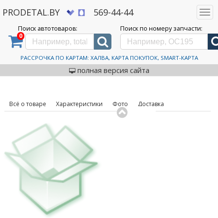
PRODETAL.BY
569-44-44
Togg
navi
Поиск автотоваров:
Поиск по номеру запчасти:
0
Дискаунтер автозапчастей PRODETAL.BY
>
Каталог автотоваров
>
Шины
>
Aplus
>
A702
235/40R18 95V
Автошины Aplus A702
РАССРОЧКА ПО КАРТАМ: ХАЛВА, КАРТА ПОКУПОК, SMART-КАРТА
код товара: 631065
235/40R18 95V
полная версия сайта
Всё о товаре
Характеристики
Фото
Доставка