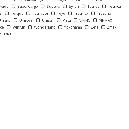
wide
SuperCargo
Superia
Syron
Taurus
Tecnica
s)
Torque
Tourador
Toyo
Tracmax
Trazano
Unigrip
Uniroyal
Unistar
Viatti
VIKING
VINMAX
rce
Winrun
Wonderland
Yokohama
Zeta
Zmax
ошина