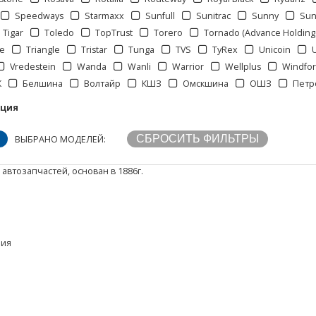
Speedways
Starmaxx
Sunfull
Sunitrac
Sunny
Sun
Tigar
Toledo
TopTrust
Torero
Tornado (Advance Holding
ce
Triangle
Tristar
Tunga
TVS
TyRex
Unicoin
Vredestein
Wanda
Wanli
Warrior
Wellplus
Windfo
К
Белшина
Волтайр
КШЗ
Омскшина
ОШЗ
Петр
кция
ВЫБРАНО МОДЕЛЕЙ:
втозапчастей, основан в 1886г.
ния