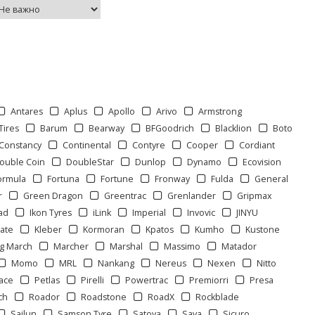
Antares
Aplus
Apollo
Arivo
Armstrong
Tires
Barum
Bearway
BFGoodrich
Blacklion
Boto
Constancy
Continental
Contyre
Cooper
Cordiant
ouble Coin
DoubleStar
Dunlop
Dynamo
Ecovision
ormula
Fortuna
Fortune
Fronway
Fulda
General
r
Green Dragon
Greentrac
Grenlander
Gripmax
ad
Ikon Tyres
iLink
Imperial
Invovic
JINYU
ate
Kleber
Kormoran
Kpatos
Kumho
Kustone
g March
Marcher
Marshal
Massimo
Matador
Momo
MRL
Nankang
Nereus
Nexen
Nitto
ace
Petlas
Pirelli
Powertrac
Premiorri
Presa
ch
Roador
Roadstone
RoadX
Rockblade
Sailun
Samson Tyre
Satoya
Sava
Sicuro