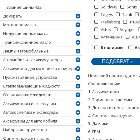
Solidway
Sonix
Зимние шины R22
Tegrys
Tianli
Домкраты
Trelleborg
Tri-A
Моторное масло
Vittos
Voyager
Индустриальные масла
Алтайшина
АШ
Трансмиссионное масло
В наличии
А
Лампы автомобильные
Автомобильные аккумуляторы
Аккумулятор для мотоцикла и скутера
Немецкий производитель а
Пуско-зарядные устройства
Специализация:
Стеклоомывающие жидкости
1. Аккумуляторы
Охлаждающие жидкости
2. Тормозные системы
Аккумуляторы и аксессуары
3. Детали системы зажига
Автокосметика и аксессуары
4. Система охлаждения
Аксессуары для автомобиля
5. Датчики
Наборы инструментов
6. ГРМ
Фирменные аксессуары
7. Автолампы