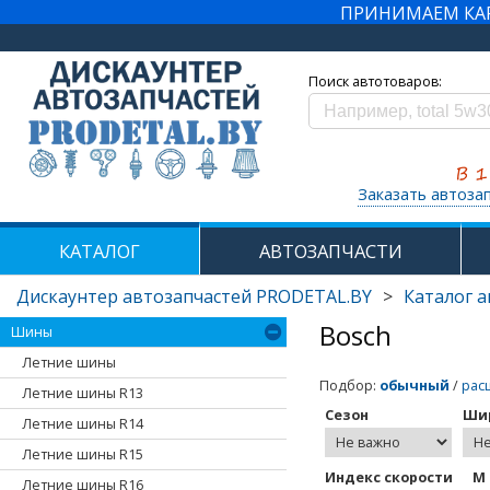
ПРИНИМАЕМ КАРТ
Поиск автотоваров:
Заказать автоза
КАТАЛОГ
АВТОЗАПЧАСТИ
Дискаунтер автозапчастей PRODETAL.BY
>
Каталог 
Bosch
Шины
Летние шины
Подбор
:
обычный
/
рас
Летние шины R13
Сезон
Ши
Летние шины R14
Летние шины R15
Индекс скорости
M 
Летние шины R16