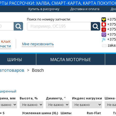
Ы РАССРОЧКИ: ХАЛВА, СМАРТ-КАРТА, КАРТА ПОКУПО
Купить в рассрочку
Доставка и оплата
Дос
+375
Поиск по номеру запчасти:
+375
+375
+375
+375
Мне перезвонить
zaka
пчасти
ШИНЫ
МАСЛА МОТОРНЫЕ
автотоваров
>
Bosch
ширенный
рина, мм
Высота, %
Диаметр, ''
Индекс нагрузки
Шина с
+ S
Усиленная шина (XL)
Шипы
Run-Flat
Т