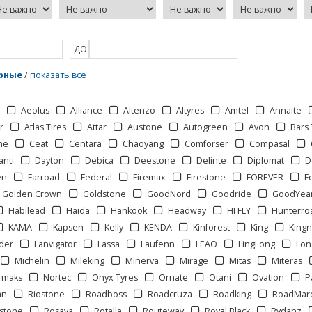
ДО
рные
/
показать все
e
Aeolus
Alliance
Altenzo
Altyres
Amtel
Annaite
r
Atlas Tires
Attar
Austone
Autogreen
Avon
Bars 
ne
Ceat
Centara
Chaoyang
Comforser
Compasal
anti
Dayton
Debica
Deestone
Delinte
Diplomat
D
en
Farroad
Federal
Firemax
Firestone
FOREVER
F
Golden Crown
Goldstone
GoodNord
Goodride
GoodYea
Habilead
Haida
Hankook
Headway
HI FLY
Hunterro
KAMA
Kapsen
Kelly
KENDA
Kinforest
King
Kingn
der
Lanvigator
Lassa
Laufenn
LEAO
LingLong
Lon
Michelin
Mileking
Minerva
Mirage
Mitas
Miteras
rmaks
Nortec
Onyx Tyres
Ornate
Otani
Ovation
P
an
Riostone
Roadboss
Roadcruza
Roadking
RoadMar
stone
Rosava
Rotalla
Routeway
Royal Black
Rydanz