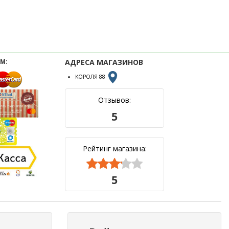
М:
АДРЕСА МАГАЗИНОВ
КОРОЛЯ 88
Отзывов:
5
Рейтинг магазина:



5