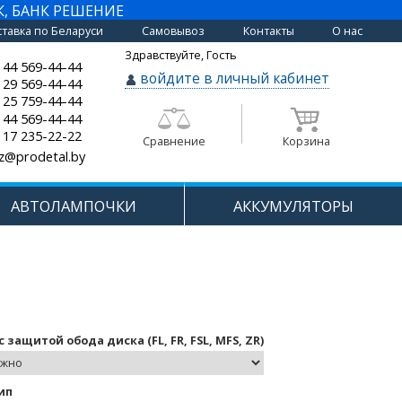
К, БАНК РЕШЕНИЕ
тавка по Беларуси
Самовывоз
Контакты
О нас
Здравствуйте, Гость
 44 569-44-44
войдите в личный кабинет
 29 569-44-44
 25 759-44-44
 44 569-44-44
 17 235-22-22
Сравнение
Корзина
z@prodetal.by
АВТОЛАМПОЧКИ
АККУМУЛЯТОРЫ
 защитой обода диска (FL, FR, FSL, MFS, ZR)
ип