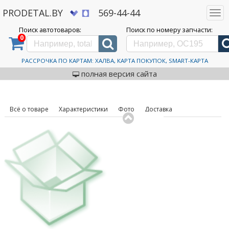
PRODETAL.BY
569-44-44
Togg
navi
Поиск автотоваров:
Поиск по номеру запчасти:
0
Дискаунтер автозапчастей PRODETAL.BY
>
Каталог автотоваров
>
Шины
>
HI FLY
>
Win-Turi
212 255/45R20 105H
Автошины HI FLY Win-Turi
РАССРОЧКА ПО КАРТАМ: ХАЛВА, КАРТА ПОКУПОК, SMART-КАРТА
код товара: 631160
212 255/45R20 105H
полная версия сайта
Всё о товаре
Характеристики
Фото
Доставка