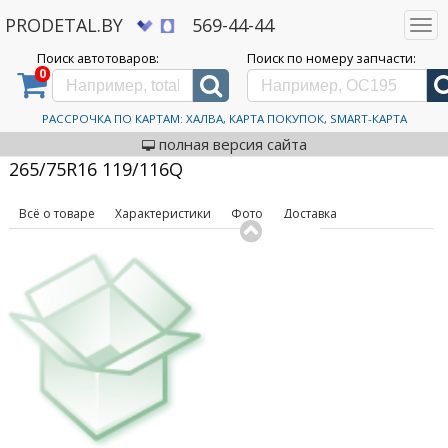
PRODETAL.BY
569-44-44
Togg
navi
Поиск автотоваров:
Поиск по номеру запчасти:
0
Дискаунтер автозапчастей PRODETAL.BY
>
Каталог автотоваров
>
Шины
>
Ikon
Tyres
>
Autograph Ice LT3 265/75R16 119/116Q
Автошины Ikon Tyres
РАССРОЧКА ПО КАРТАМ: ХАЛВА, КАРТА ПОКУПОК, SMART-КАРТА
код товара: 631699
Autograph Ice LT3
полная версия сайта
265/75R16 119/116Q
Всё о товаре
Характеристики
Фото
Доставка