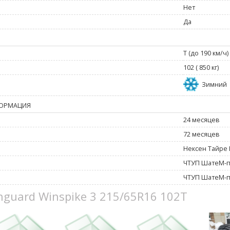
Нет
Да
T (до 190 км/ч)
102 ( 850 кг)
Зимний
ОРМАЦИЯ
24 месяцев
72 месяцев
Нексен Тайре 
ЧТУП ШатеМ-п
ЧТУП ШатеМ-п
nguard Winspike 3 215/65R16 102T