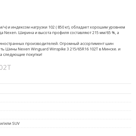
м/ч) и индексом нагрузки 102 ( 850 кг), обладает хорошим уровнем
 Nexen. Ширина и высота профиля составляют 215 мм/65 %, а
 иностранных производителей. Огромный ассортимент шин
ь Шины Nexen Winguard Winspike 3 215/65R16 102T в Минске. и
на следующие покупки!
102T
 и/или SUV