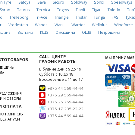
n Tyre
Satoya
Sava
Sicuro
Solidway
Sonix
Speedways
Syron
Taurus
Tecnica
Tegrys
Tianli
Tigar
Toledo
Top
no
Trelleborg
Tri-Ace
Triangle
Tristar
Tunga
TVS
TyRe
r
Vredestein
Wanda
Wanli
Warrior
Wellplus
Windforce
лшина
Волтайр
КШЗ
Омскшина
ОШЗ
Петрошина
CALL-ЦЕНТР
МЫ ПРИНИМАЕ
ВТОТОВАРОВ
ГРАФИК РАБОТЫ
ЫЕ ШИНЫ
В будние дни с 9 до 19
ЛА
Суббота с 10 до 18
Воскресенье с 11 до 17
е
+375 44 569-44-44
ПРЕДЛОЖЕНИЯ
+375 29 569-44-44
ЬИ И ОБЗОРЫ
+375 25 759-44-44
И ОПЛАТА
+375 17 235-22-22
О Г.МИНСКУ
+375 44 569-44-44
 БЕЛАРУСИ