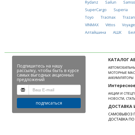
Rydanz
Sailun
Samso
SuperCargo
Superia
Toyo
Tracmax
Traza
VINMAX
Vittos
Voyage
Алтайшина
АШК
Бе
КАТАЛОГ А
Подпишитесь на нашу
АВТОМОБИЛЬН
рассылку, чтобы быть в курсе
МОТОРНЫЕ МАС
самых выгодных акционных
АККУМУЛЯТОРЫ
предложений
Интересно
АКЦИИ И СПЕЦ
НОВОСТИ, СТАТ
подписаться
ДОСТАВКА 
САМОВЫВОЗ П
ДОСТАВКА ПО