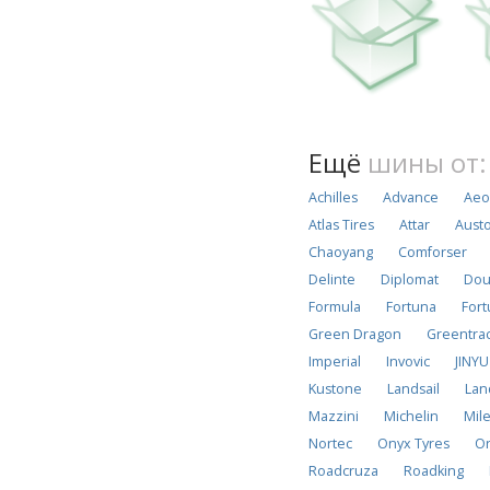
Ещё
шины от:
Achilles
Advance
Aeo
Atlas Tires
Attar
Aust
Chaoyang
Comforser
Delinte
Diplomat
Dou
Formula
Fortuna
For
Green Dragon
Greentra
Imperial
Invovic
JINYU
Kustone
Landsail
Lan
Mazzini
Michelin
Mil
Nortec
Onyx Tyres
O
Roadcruza
Roadking