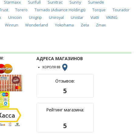
Starmaxx
Sunfull
Sunitrac
Sunny
Sunwide
Trust
Torero
Tornado (Advance Holdings)
Torque
Tourador
x
Unicoin
Unigrip
Uniroyal
Unistar
Viatti
VIKING
Winrun
Wonderland
Yokohama
Zeta
Zmax
М:
АДРЕСА МАГАЗИНОВ
КОРОЛЯ 88
Отзывов:
5
Рейтинг магазина:
5