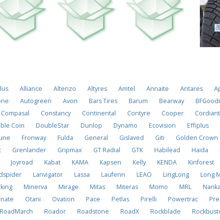
lus
Alliance
Altenzo
Altyres
Amtel
Annaite
Antares
A
one
Autogreen
Avon
Bars Tires
Barum
Bearway
BFGoodr
Compasal
Constancy
Continental
Contyre
Cooper
Cordian
ble Coin
DoubleStar
Dunlop
Dynamo
Ecovision
Effiplus
tune
Fronway
Fulda
General
Gislaved
Giti
Golden Crown
c
Grenlander
Gripmax
GT Radial
GTK
Habilead
Haida
Joyroad
Kabat
KAMA
Kapsen
Kelly
KENDA
Kinforest
dspider
Lanvigator
Lassa
Laufenn
LEAO
LingLong
Long 
eking
Minerva
Mirage
Mitas
Miteras
Momo
MRL
Nank
rnate
Otani
Ovation
Pace
Petlas
Pirelli
Powertrac
Pre
RoadMarch
Roador
Roadstone
RoadX
Rockblade
Rockbust