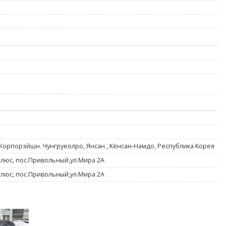
Корпорэйшн. Чунгруеолро, Янсан , Кёнсан-Намдо, Республика Корея
люс, пос.Привольный,ул.Мира 2A
люс, пос.Привольный,ул.Мира 2A