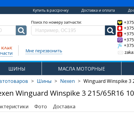
Купить в рассрочку
Доставка и оплата
Дос
+375
Поиск по номеру запчасти:
+375
+375
+375
+375
Мне перезвонить
zaka
пчасти
ШИНЫ
МАСЛА МОТОРНЫЕ
автотоваров
>
Шины
>
Nexen
>
Winguard Winspike 3 
en Winguard Winspike 3 215/65R16 1
актеристики
Фото
Доставка