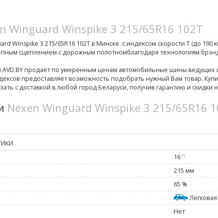
n Winguard Winspike 3 215/65R16 102T
d Winspike 3 215/65R16 102T в Минске. с индексом скорости T (до 190 к
епным сцеплением с дорожным полотномблагодаря технологиям брэнда
й AVD.BY продает по умеренным ценам автомобильные шины ведущих
ексов предоставляет возможность подобрать нужный Вам товар. Купит
зать с доставкой в любой город Беларуси, получив гарантию и скидки 
ки
Nexen Winguard Winspike 3 215/65R16 
ТИКИ
16 ''
215 мм
65 %
Легковая
Нет