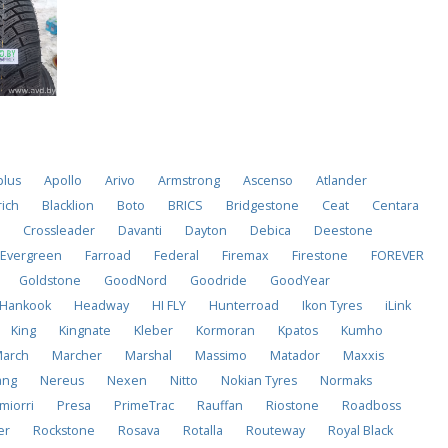
plus
Apollo
Arivo
Armstrong
Ascenso
Atlander
ich
Blacklion
Boto
BRICS
Bridgestone
Ceat
Centara
t
Crossleader
Davanti
Dayton
Debica
Deestone
Evergreen
Farroad
Federal
Firemax
Firestone
FOREVER
Goldstone
GoodNord
Goodride
GoodYear
Hankook
Headway
HI FLY
Hunterroad
Ikon Tyres
iLink
King
Kingnate
Kleber
Kormoran
Kpatos
Kumho
March
Marcher
Marshal
Massimo
Matador
Maxxis
ang
Nereus
Nexen
Nitto
Nokian Tyres
Normaks
miorri
Presa
PrimeTrac
Rauffan
Riostone
Roadboss
er
Rockstone
Rosava
Rotalla
Routeway
Royal Black