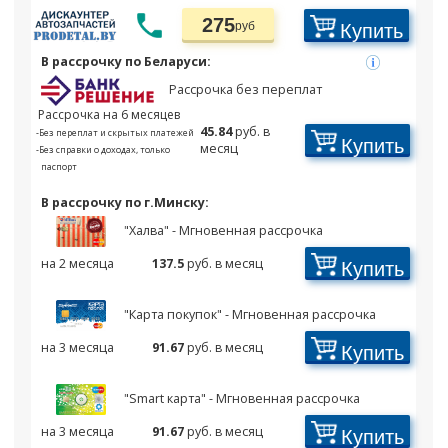
275
Купить
руб
В рассрочку по Беларуси:
Рассрочка без переплат
Рассрочка на 6 месяцев
45.84
руб. в
-Без переплат и скрытых платежей
Купить
месяц
-Без справки о доходах, только
паспорт
В рассрочку по г.Минску:
"Халва" - Мгновенная рассрочка
Купить
на 2 месяца
137.5
руб. в месяц
"Карта покупок" - Мгновенная рассрочка
Купить
на 3 месяца
91.67
руб. в месяц
"Smart карта" - Мгновенная рассрочка
Купить
на 3 месяца
91.67
руб. в месяц