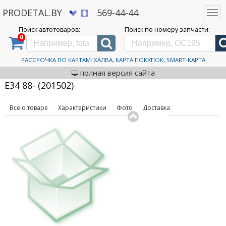
PRODETAL.BY
569-44-44
Togg
navi
Поиск автотоваров:
Поиск по номеру запчасти:
0
Дискаунтер автозапчастей PRODETAL.BY
>
Каталог автотоваров
>
Кузовные
запчасти
>
Крылья
>
Polcar
>
Крыло переднее правое BMW 5 E34 88- (201502)
Крыло Polcar Крыло
РАССРОЧКА ПО КАРТАМ: ХАЛВА, КАРТА ПОКУПОК, SMART-КАРТА
код товара: 631506
переднее правое BMW 5
полная версия сайта
E34 88- (201502)
Всё о товаре
Характеристики
Фото
Доставка