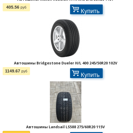
405.56
руб
Купить
Автошины Bridgestone Dueler H/L 400 245/50R20 102V
1149.67
руб
Купить
Автошины Landsail LS588 275/60R20 115V