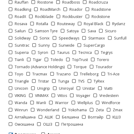
Rauffan
Riostone
Roadboss
Roadcruza
Roadking
RoadMarch
Roador
Roadstone
RoadX
Rockblade
Rockbuster
Rockstone
Rosava
Rotalla
Routeway
Royal Black
Rydanz
Sailun
Samson Tyre
Satoya
Sava
Sicuro
Solidway
Sonix
Speedways
Starmaxx
Sunfull
Sunitrac
Sunny
Sunwide
SuperCargo
Superia
Syron
Taurus
Tecnica
Tegrys
Tianli
Tigar
Toledo
TopTrust
Torero
Tornado (Advance Holdings)
Torque
Tourador
Отображать по:
Toyo
Tracmax
Trazano
Trelleborg
Tri-Ace
Triangle
Tristar
Tunga
TVS
TyRex
Unicoin
Unigrip
Uniroyal
Unistar
Viatti
VIKING
VINMAX
Vittos
Voyager
Vredestein
Wanda
Wanli
Warrior
Wellplus
Windforce
Winrun
Wonderland
Yokohama
Zeta
Zmax
Страницы:
Алтайшина
АШК
Белшина
Волтайр
КШЗ
Омскшина
ОШЗ
Петрошина