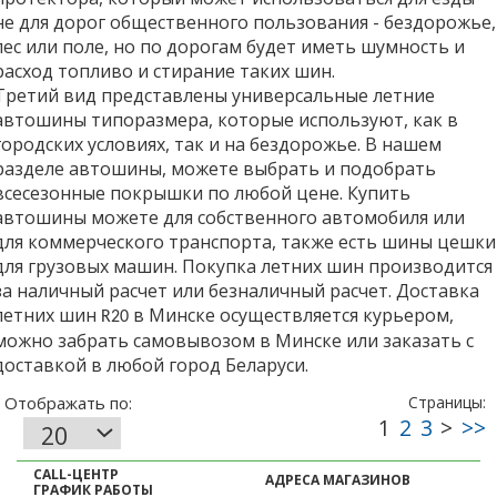
не для дорог общественного пользования - бездорожье,
лес или поле, но по дорогам будет иметь шумность и
расход топливо и стирание таких шин.
Третий вид представлены универсальные летние
автошины типоразмера, которые используют, как в
городских условиях, так и на бездорожье. В нашем
разделе автошины, можете выбрать и подобрать
всесезонные покрышки по любой цене. Купить
автошины можете для собственного автомобиля или
для коммерческого транспорта, также есть шины цешки
для грузовых машин. Покупка летних шин производится
за наличный расчет или безналичный расчет. Доставка
летних шин
в Минске осуществляется курьером,
R20
можно забрать самовывозом в Минске или заказать с
доставкой в любой город Беларуси.
CALL-ЦЕНТР
АДРЕСА МАГАЗИНОВ
ГРАФИК РАБОТЫ