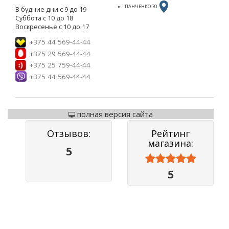
ПАНЧЕНКО 70
В будние дни с 9 до 19
Суббота с 10 до 18
Воскресенье с 10 до 17
+375 44 569-44-44
+375 29 569-44-44
+375 25 759-44-44
+375 44 569-44-44
полная версия сайта
Отзывов:
Рейтинг
магазина:
5



5