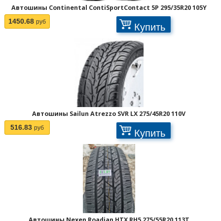
Автошины Continental ContiSportContact 5P 295/35R20 105Y
1450.68
руб
Купить
Автошины Sailun Atrezzo SVR LX 275/45R20 110V
516.83
руб
Купить
Автошины Nexen Roadian HTX RH5 275/55R20 113T