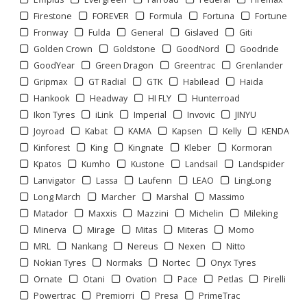
Firestone
FOREVER
Formula
Fortuna
Fortune
Fronway
Fulda
General
Gislaved
Giti
Golden Crown
Goldstone
GoodNord
Goodride
GoodYear
Green Dragon
Greentrac
Grenlander
Gripmax
GT Radial
GTK
Habilead
Haida
Hankook
Headway
HI FLY
Hunterroad
Ikon Tyres
iLink
Imperial
Invovic
JINYU
Joyroad
Kabat
KAMA
Kapsen
Kelly
KENDA
Kinforest
King
Kingnate
Kleber
Kormoran
Kpatos
Kumho
Kustone
Landsail
Landspider
Lanvigator
Lassa
Laufenn
LEAO
LingLong
Long March
Marcher
Marshal
Massimo
Matador
Maxxis
Mazzini
Michelin
Mileking
Minerva
Mirage
Mitas
Miteras
Momo
1
2
3
>
>>
MRL
Nankang
Nereus
Nexen
Nitto
Nokian Tyres
Normaks
Nortec
Onyx Tyres
Ornate
Otani
Ovation
Pace
Petlas
Pirelli
Powertrac
Premiorri
Presa
PrimeTrac