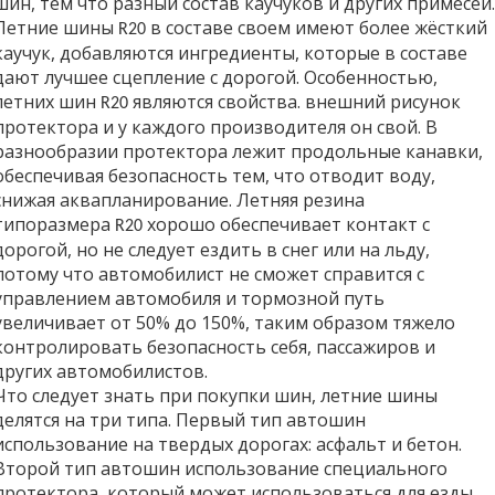
шин, тем что разный состав каучуков и других примесей.
Летние шины
в составе своем имеют более жёсткий
R20
каучук, добавляются ингредиенты, которые в составе
дают лучшее сцепление с дорогой. Особенностью,
летних шин
являются свойства. внешний рисунок
R20
протектора и у каждого производителя он свой. В
Страницы:
разнообразии протектора лежит продольные канавки,
обеспечивая безопасность тем, что отводит воду,
снижая аквапланирование. Летняя резина
типоразмера
хорошо обеспечивает контакт с
R20
дорогой, но не следует ездить в снег или на льду,
потому что автомобилист не сможет справится с
управлением автомобиля и тормозной путь
увеличивает от 50% до 150%, таким образом тяжело
контролировать безопасность себя, пассажиров и
других автомобилистов.
Что следует знать при покупки шин, летние шины
делятся на три типа. Первый тип автошин
использование на твердых дорогах: асфальт и бетон.
Второй тип автошин использование специального
протектора, который может использоваться для езды