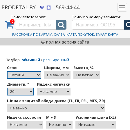
PRODETAL.BY
569-44-44
Togg
navi
Поиск автотоваров:
Поиск по номеру запчасти:
0
Дискаунтер автозапчастей PRODETAL.BY
>
Летние шины R20 купить в Минске
Летние шины R20 купить
в Минске
РАССРОЧКА ПО КАРТАМ: ХАЛВА, КАРТА ПОКУПОК, SMART-КАРТА
полная версия сайта
Подбор
:
обычный
/
расширенный
Сезон
Ширина, мм
Высота, %
Диаметр, ''
Индекс нагрузки
Шина с защитой обода диска (FL, FR, FSL, MFS, ZR)
Индекс скорости
M + S
Усиленная шина (XL)