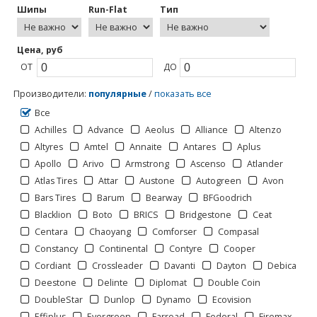
Шипы
Run-Flat
Тип
Цена, руб
ОТ
ДО
Производители
:
популярные
/
показать все
Все
Achilles
Advance
Aeolus
Alliance
Altenzo
Altyres
Amtel
Annaite
Antares
Aplus
Apollo
Arivo
Armstrong
Ascenso
Atlander
Atlas Tires
Attar
Austone
Autogreen
Avon
Bars Tires
Barum
Bearway
BFGoodrich
Blacklion
Boto
BRICS
Bridgestone
Ceat
Centara
Chaoyang
Comforser
Compasal
Constancy
Continental
Contyre
Cooper
Cordiant
Crossleader
Davanti
Dayton
Debica
Deestone
Delinte
Diplomat
Double Coin
DoubleStar
Dunlop
Dynamo
Ecovision
Effiplus
Evergreen
Farroad
Federal
Firemax