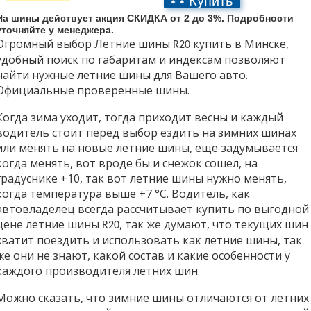
Отображать по:
На шины действует акция СКИДКА от 2 до 3%. Подробности
уточняйте у менеджера.
Огромный выбор Летние шины
купить в Минске,
R20
удобный поиск по габаритам и индексам позволяют
найти нужные летние шины для Вашего авто.
Официальные проверенные шины.
Когда зима уходит, тогда приходит весны и каждый
водитель стоит перед выбор ездить на зимних шинах
или менять на новые летние шины, еще задумывается
когда менять, вот вроде бы и снежок сошел, на
градуснике +10, так вот летние шины нужно менять,
когда температура выше +7 °С. Водитель, как
автовладелец всегда рассчитывает купить по выгодной
цене летние шины
, так же думают, что текущих шин
R20
хватит поездить и использовать как летние шины, так
же они не знают, какой состав и какие особенности у
каждого производителя летних шин.
Можно сказать, что зимние шины отличаются от летних