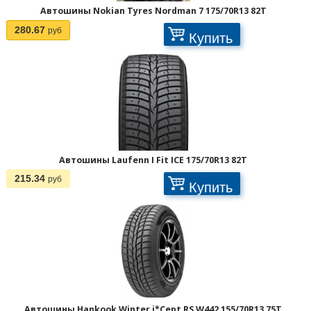
Автошины Nokian Tyres Nordman 7 175/70R13 82T
280.67
руб
Купить
Автошины Laufenn I Fit ICE 175/70R13 82T
215.34
руб
Купить
Отображать по:
Автошины Hankook Winter i*Cept RS W442 155/70R13 75T