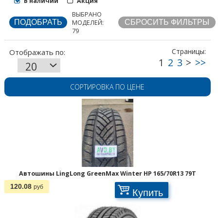
В наличии
Акция
ВЫБРАНО
МОДЕЛЕЙ:
79
СОРТИРОВКА ПО ЦЕНЕ
Автошины LingLong GreenMax Winter HP 165/70R13 79T
120.08
руб
Купить