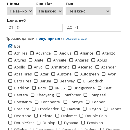
Шипы
Run-Flat
Тип
Цена, руб
ОТ
ДО
Производители
:
популярные
/
показать все
Все
Achilles
Advance
Aeolus
Alliance
Altenzo
Altyres
Amtel
Annaite
Antares
Aplus
Apollo
Arivo
Armstrong
Ascenso
Atlander
Atlas Tires
Attar
Austone
Autogreen
Avon
Bars Tires
Barum
Bearway
BFGoodrich
Blacklion
Boto
BRICS
Bridgestone
Ceat
Centara
Chaoyang
Comforser
Compasal
Constancy
Continental
Contyre
Cooper
Cordiant
Crossleader
Davanti
Dayton
Debica
Deestone
Delinte
Diplomat
Double Coin
DoubleStar
Dunlop
Dynamo
Ecovision
Effiplus
Evergreen
Farroad
Federal
Firemax