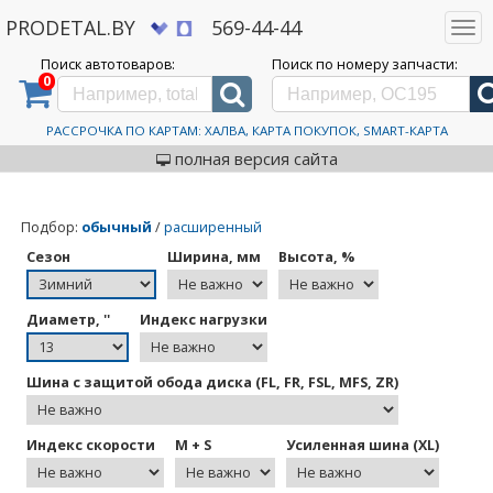
PRODETAL.BY
569-44-44
Togg
navi
Поиск автотоваров:
Поиск по номеру запчасти:
0
Дискаунтер автозапчастей PRODETAL.BY
>
Зимние шины R13
Зимние шины R13
РАССРОЧКА ПО КАРТАМ: ХАЛВА, КАРТА ПОКУПОК, SMART-КАРТА
полная версия сайта
Подбор
:
обычный
/
расширенный
Сезон
Ширина, мм
Высота, %
Диаметр, ''
Индекс нагрузки
Шина с защитой обода диска (FL, FR, FSL, MFS, ZR)
Индекс скорости
M + S
Усиленная шина (XL)