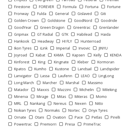
Firestone
FOREVER
Formula
Fortuna
Fortune
Fronway
Fulda
General
Gislaved
Giti
Golden Crown
Goldstone
GoodNord
Goodride
GoodYear
Green Dragon
Greentrac
Grenlander
Gripmax
GT Radial
GTK
Habilead
Haida
Hankook
Headway
HI FLY
Hunterroad
Ikon Tyres
iLink
Imperial
Invovic
JINYU
Joyroad
Kabat
KAMA
Kapsen
Kelly
KENDA
Kinforest
King
Kingnate
Kleber
Kormoran
Kpatos
Kumho
Kustone
Landsail
Landspider
Lanvigator
Lassa
Laufenn
LEAO
LingLong
Long March
Marcher
Marshal
Massimo
Matador
Maxxis
Mazzini
Michelin
Mileking
Minerva
Mirage
Mitas
Miteras
Momo
1
2
3
>
>>
MRL
Nankang
Nereus
Nexen
Nitto
Nokian Tyres
Normaks
Nortec
Onyx Tyres
Ornate
Otani
Ovation
Pace
Petlas
Pirelli
Powertrac
Premiorri
Presa
PrimeTrac