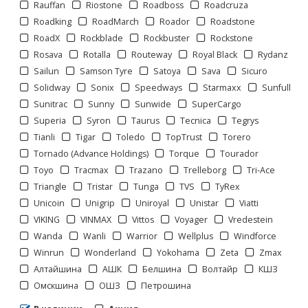
Rauffan
Riostone
Roadboss
Roadcruza
Roadking
RoadMarch
Roador
Roadstone
RoadX
Rockblade
Rockbuster
Rockstone
Rosava
Rotalla
Routeway
Royal Black
Rydanz
Sailun
Samson Tyre
Satoya
Sava
Sicuro
Solidway
Sonix
Speedways
Starmaxx
Sunfull
Sunitrac
Sunny
Sunwide
SuperCargo
Superia
Syron
Taurus
Tecnica
Tegrys
Tianli
Tigar
Toledo
TopTrust
Torero
Tornado (Advance Holdings)
Torque
Tourador
Отображать по:
Toyo
Tracmax
Trazano
Trelleborg
Tri-Ace
Triangle
Tristar
Tunga
TVS
TyRex
Unicoin
Unigrip
Uniroyal
Unistar
Viatti
VIKING
VINMAX
Vittos
Voyager
Vredestein
Wanda
Wanli
Warrior
Wellplus
Windforce
Winrun
Wonderland
Yokohama
Zeta
Zmax
Страницы:
Алтайшина
АШК
Белшина
Волтайр
КШЗ
Омскшина
ОШЗ
Петрошина