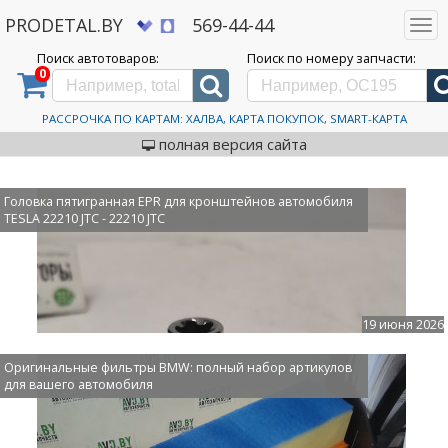
PRODETAL.BY
569-44-44
Togg
navi
Поиск автотоваров:
Поиск по номеру запчасти:
0
Дискаунтер автозапчастей PRODETAL.BY
>
Новости, статьи и обзоры
Новости, статьи и обзоры
РАССРОЧКА ПО КАРТАМ: ХАЛВА, КАРТА ПОКУПОК, SMART-КАРТА
полная версия сайта
Головка пятигранная EPR для кронштейнов автомобиля
TESLA 22210 JTC - 22210 JTC
19 июня 2026
Оригинальные фильтры BMW: полный набор артикулов
для вашего автомобиля