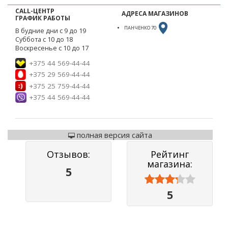
CALL-ЦЕНТР
АДРЕСА МАГАЗИНОВ
ГРАФИК РАБОТЫ
ПАНЧЕНКО 70
В будние дни с 9 до 19
Суббота с 10 до 18
Воскресенье с 10 до 17
+375 44 569-44-44
+375 29 569-44-44
+375 25 759-44-44
+375 44 569-44-44
полная версия сайта
Отзывов:
Рейтинг
магазина:
5



5