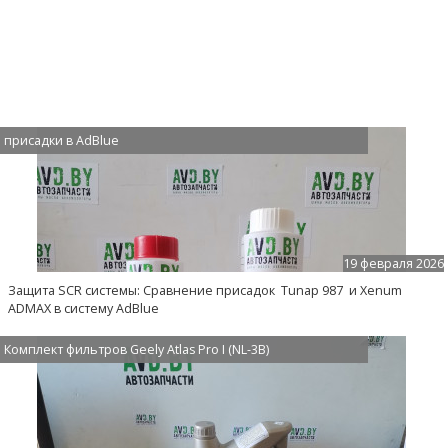
присадки в AdBlue
19 февраля 2026
Защита SCR системы: Сравнение присадок Tunap 987 и Xenum
ADMAX в систему AdBlue
Комплект фильтров Geely Atlas Pro I (NL-3B)